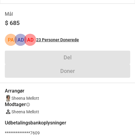
Mål
$ 685
PA
AD
AD
23
Personer Donerede
Del
Doner
Arrangør
Sheena Mellott
Modtager
info
Sheena Mellott
Udbetalingsbankoplysninger
**************7609