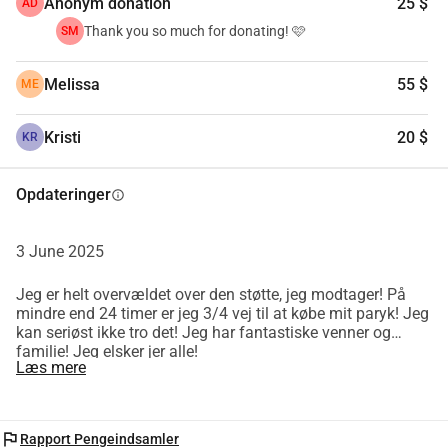
Anonym donation
25 $
AD
Thank you so much for donating! 🩷
SM
Melissa
55 $
ME
Kristi
20 $
KR
Opdateringer
info
3 June 2025
Jeg er helt overvældet over den støtte, jeg modtager! På
mindre end 24 timer er jeg 3/4 vej til at købe mit paryk! Jeg
kan seriøst ikke tro det! Jeg har fantastiske venner og
familie! Jeg elsker jer alle!
Læs mere
flag
Rapport Pengeindsamler