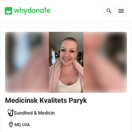
menu
search
Medicinsk Kvalitets Paryk
Sundhed & Medicin
location_on
MD, USA