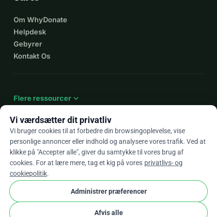
Om WhyDonate
Helpdesk
Gebyrer
Kontakt Os
expand_more
Flere ressourcer
Vi værdsætter dit privatliv
Vi bruger cookies til at forbedre din browsingoplevelse, vise
personlige annoncer eller indhold og analysere vores trafik. Ved at
arrow_drop_down
Da
klikke på "Accepter alle", giver du samtykke til vores brug af
cookies. For at lære mere, tag et kig på vores
privatlivs- og
★★★★★
4,9 / 5 baseret på 500+ anmeldelser
cookiepolitik
.
Administrer præferencer
© 2012–2026
WhyDonate
Privatliv og cookies
Afvis alle