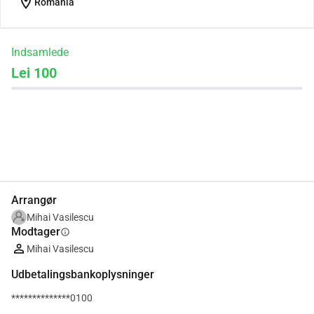
location_on
Romania
Indsamlede
Lei 100
Del
Doner
Arrangør
Mihai Vasilescu
Modtager
info
Mihai Vasilescu
Udbetalingsbankoplysninger
**************0100