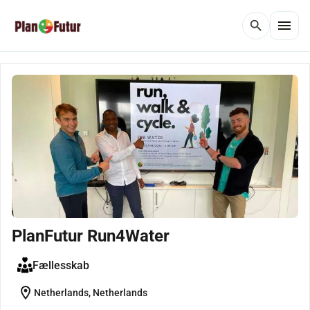
menu
search
PlanFutur Run4Water
Fællesskab
location_on
Netherlands, Netherlands