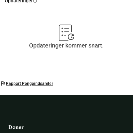
Opdateringer
info
Opdateringer kommer snart.
flag
Rapport Pengeindsamler
Doner