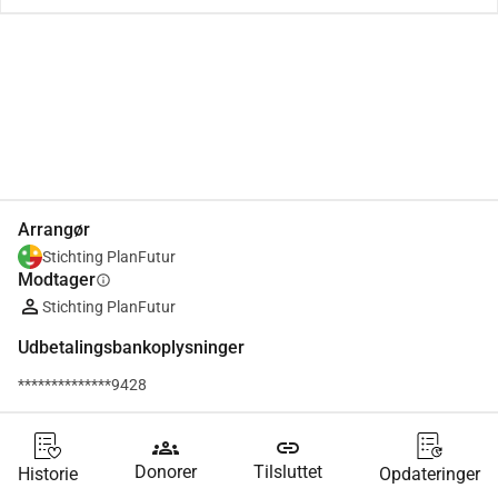
Del
Doner
Arrangør
Stichting PlanFutur
Modtager
info
Stichting PlanFutur
Udbetalingsbankoplysninger
**************9428
groups
link
Donorer
Tilsluttet
Historie
Opdateringer