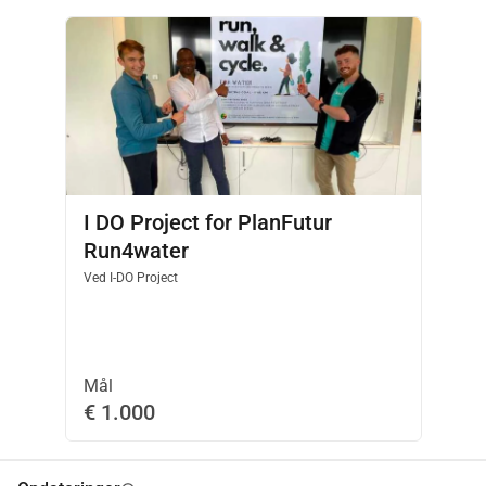
til: runforwater@planfutur.org, og vi vil kontakte dig.
Bliv sponsor for PlanFutur Run4Water! 
2023
For at blive sponsor for 2023 Run4Water, bedes du 
kontakte os på: runforwater@planfutur.org
For mere information og opdateringer om vores 
arrangementer, tjek vores hjemmeside: www.planfutur.org
I DO Project for PlanFutur
Run4water
Ved
I-DO Project
Mål
€ 1.000