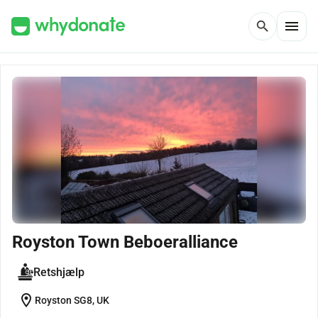
menu
search
Royston Town Beboeralliance
Retshjælp
location_on
Royston SG8, UK