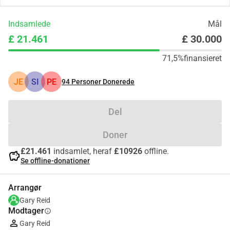
Indsamlede
Mål
£ 21.461
£ 30.000
71,5%
finansieret
JE
SI
PE
94
Personer Donerede
Del
Doner
£21.461
indsamlet, heraf
£10926
offline.
savings
Se offline-donationer
Arrangør
Gary Reid
Modtager
info
Gary Reid