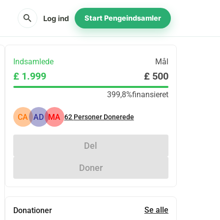
search
Log ind
Start Pengeindsamler
Indsamlede
Mål
£ 1.999
£ 500
399,8%
finansieret
CA
AD
MA
62
Personer Donerede
Del
Doner
Se alle
Donationer