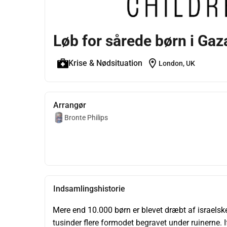
Løb for sårede børn i Gaz
location_on
Krise & Nødsituation
London, UK
Arrangør
Bronte Philips
Indsamlingshistorie
Mere end 10.000 børn er blevet dræbt af israelsk
tusinder flere formodet begravet under ruinerne.