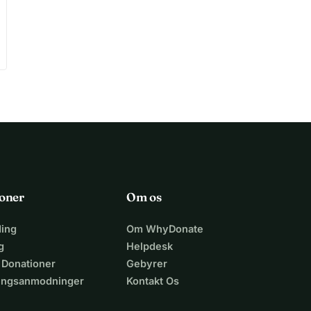
oner
Om os
ing
Om WhyDonate
g
Helpdesk
 Donationer
Gebyrer
lingsanmodninger
Kontakt Os