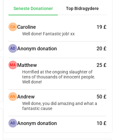
Seneste Donationer
Top Bidragydere
Caroline
19 £
CA
Well done! Fantastic job! xx
Anonym donation
20 £
AD
Matthew
25 £
MA
Horrified at the ongoing slaughter of
tens of thousands of innocent people.
Well done!
Andrew
50 £
AN
Well done, you did amazing and what a
fantastic cause
Anonym donation
10 £
AD