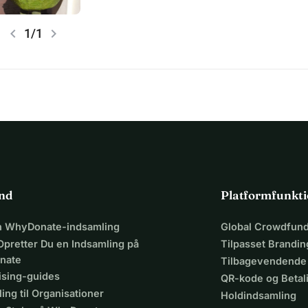
chevron_left
chevron_right
1/1
ind
Platformfunkti
en WhyDonate-indsamling
Global Crowdfund
Opretter Du en Indsamling på
Tilpasset Brandin
nate
Tilbagevendende
ising-guides
QR-kode og Beta
ing til Organisationer
Holdindsamling