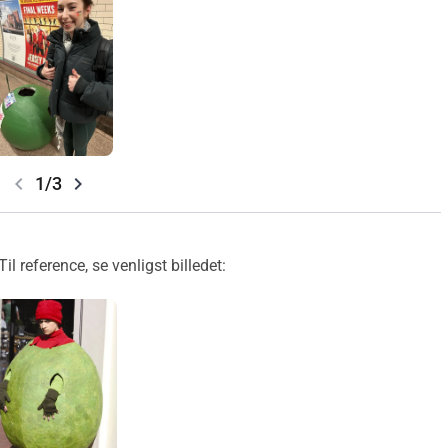
chevron_left
chevron_right
1/3
il reference, se venligst billedet: