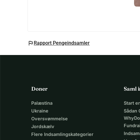
flag
Rapport Pengeindsamler
Doner
Saml 
Palæstina
Start 
Ukraine
Sådan 
WhyDo
Oversvømmelse
Fundra
Jordskælv
Indsaml
Flere Indsamlingskategorier