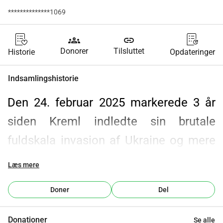
**************1069
groups
link
Donorer
Tilsluttet
Historie
Opdateringer
Indsamlingshistorie
Den 24. februar 2025 markerede 3 år 
siden Kreml indledte sin brutale 
fuldskala invasion af Ukraine og mere 
end 11 år siden den russiske 
Læs mere
besættelse af ukrainsk territorium 
Doner
Del
begyndte i Krim. I dag står den 
ukrainske nation stadig, modigt 
Donationer
Se alle