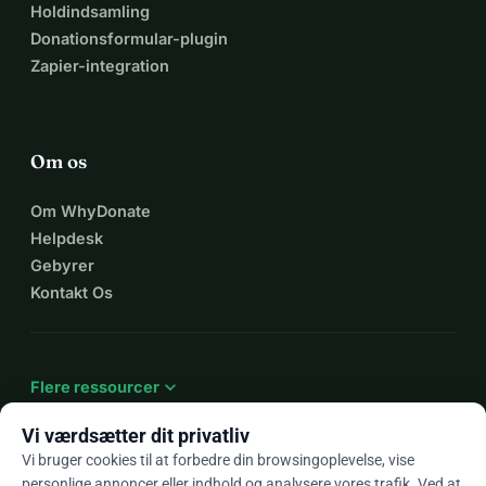
Holdindsamling
Donationsformular-plugin
Zapier-integration
Om os
Om WhyDonate
Helpdesk
Gebyrer
Kontakt Os
expand_more
Flere ressourcer
Vi værdsætter dit privatliv
Vi bruger cookies til at forbedre din browsingoplevelse, vise
personlige annoncer eller indhold og analysere vores trafik. Ved at