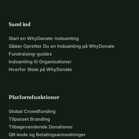
finansiere sommerlejre for omkring 36 
børn.
Saml ind
Venligst donér og del denne 
indsamling blandt dine venner for at 
Start en WhyDonate-indsamling
Sådan Opretter Du en Indsamling på WhyDonate
hjælpe os med at forme en lysere 
Fundraising-guides
fremtid for Ukraine! 
Indsamling til Organisationer
Hvorfor Stole på WhyDonate
Platformfunktioner
Global Crowdfunding
Tilpasset Branding
Tilbagevendende Donationer
QR-kode og Betalingsanmodninger