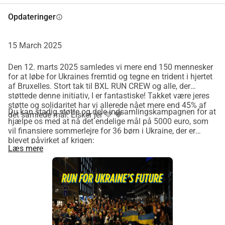
penge, der vil finansiere børns 
Opdateringer
info
sommerlejre i Ukraine, organiseret af 
15 March 2025
Plast, den største ukrainske 
Den 12. marts 2025 samledes vi mere end 150 mennesker
spejderorganisation, hvoraf jeg også er 
for at løbe for Ukraines fremtid og tegne en trident i hjertet
af Bruxelles. Stort tak til BXL RUN CREW og alle, der
medlem i Belgien. Jeg ved fra erfaring, 
støttede denne initiativ, I er fantastiske! Takket være jeres
støtte og solidaritet har vi allerede nået mere end 45% af
at Plast er exceptionel til at udvikle 
Du kan stadig støtte og dele indsamlingskampagnen for at
det samlede mål. Elsker jer 💛 💙
hjælpe os med at nå det endelige mål på 5000 euro, som
ansvar, lederskab og venlighed, 
vil finansiere sommerlejre for 36 børn i Ukraine, der er
blevet påvirket af krigen:
samtidig med at de giver børn glæden 
Læs mere
https://whydonate.com/en/fundraising/run-for-ukraines-
future
og de bekymringsfri stunder, som 
enhver barndom fortjener. Ved at 
støtte Plast vil du direkte påvirke livet 