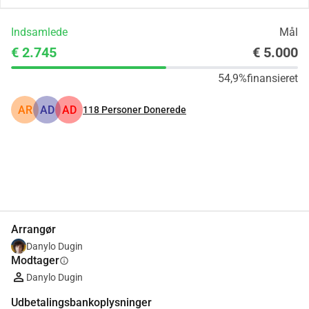
Indsamlede
Mål
€ 2.745
€ 5.000
54,9%
finansieret
AR
AD
AD
118
Personer Donerede
Del
Doner
Arrangør
Danylo Dugin
Modtager
info
Danylo Dugin
Udbetalingsbankoplysninger