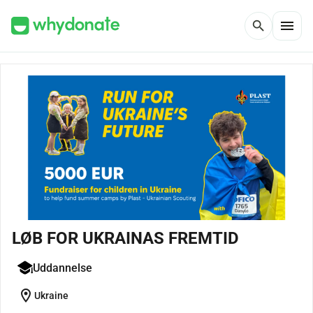
menu
search
LØB FOR UKRAINAS FREMTID
Uddannelse
location_on
Ukraine