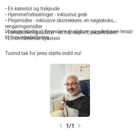
• En kørestol og trykpude
• Hjemmeforbedringer - inklusive greb
• Plejemidler - inklusive skotrekkere, en nøgleboks,
rengøringsmidler
Vi søger stadig at finansiere et vådrum og yderligere terapi
• Rehabiliteringsudstyr - en håndsplint, pedaltræner
til fars rehabilitering.
• En omfattende synstest
Tusind tak for jeres støtte indtil nu!
chevron_left
chevron_right
1/1