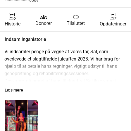
**************6069
groups
link
Donorer
Tilsluttet
Historie
Opdateringer
Indsamlingshistorie
Vi indsamler penge på vegne af vores far, Sal, som 
overlevede et slagtilfælde juleaften 2023. Vi har brug for 
hjælp til at betale hans regninger, vigtigt udstyr til hans 
genopretning og rehabiliteringssessioner.
Desværre, på grund af hans tilstand, vil Sal ikke være i 
stand til at vende tilbage til sit arbejde som sygeplejerske 
Læs mere
inden for mental sundhed hurtigt og kan derfor ikke dække 
nødvendigheder.
Vi søger at finansiere:
• Tilpasninger til hans hjem - vi har været nødt til at 
finansiere greb, da kommunen ikke er i stand til at yde 