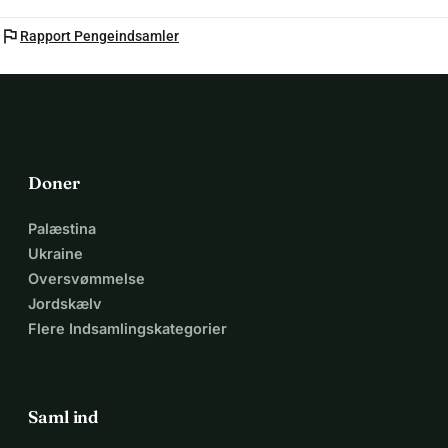
flag
Rapport Pengeindsamler
Doner
Palæstina
Ukraine
Oversvømmelse
Jordskælv
Flere Indsamlingskategorier
Saml ind