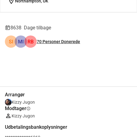
location_on
Northampton, UK
8638
Dage tilbage
SI
MI
RB
70
Personer Donerede
Del
Doner
Arrangør
Kizzy Jugon
Modtager
info
Kizzy Jugon
Udbetalingsbankoplysninger