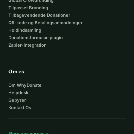
Global Crowdfunding
Tilpasset Branding
Tilbagevendende Donationer
QR-kode og Betalingsanmodninger
Holdindsamling
Donationsformular-plugin
Zapier-integration
Om os
Om WhyDonate
Helpdesk
Gebyrer
Kontakt Os
expand_more
Flere ressourcer