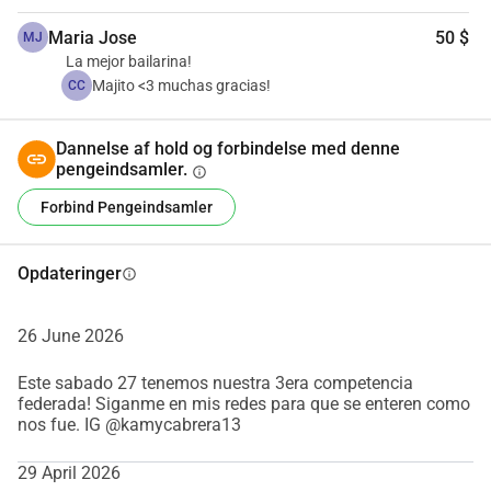
bedstefar, en professionel fotograf med over 30 års 
Maria Jose
50 $
MJ
erfaring.
La mejor bailarina!
Tak fordi du er en del af støttesystemet, der vil give 
Majito <3 muchas gracias!
CC
MariaJu mulighed for at genvinde sin balance og fortsætte 
med at danse med en sund sjæl. Her er mine sociale 
Dannelse af hold og forbindelse med denne
medielinks, hvor du kan følge mig for at se hende skinne og 
pengeindsamler.
info
få flere opdateringer:
Forbind Pengeindsamler
IG: https://www.instagram.com/kamycabrera13?
igsh=cm9kN3QxaWp4dDdx
TIKTOK: https://www.tiktok.com/@kamy_cabrera1394?
Opdateringer
info
_r=1&_t=ZS-95vATTOorZq
26 June 2026
Este sabado 27 tenemos nuestra 3era competencia
federada! Siganme en mis redes para que se enteren como
nos fue. IG @kamycabrera13
29 April 2026