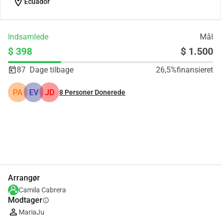
location_on
Ecuador
Indsamlede
Mål
$ 398
$ 1.500
87
Dage tilbage
26,5%
finansieret
PA
EV
JD
8
Personer Donerede
Del
Doner
Arrangør
Camila Cabrera
Modtager
info
MariaJu