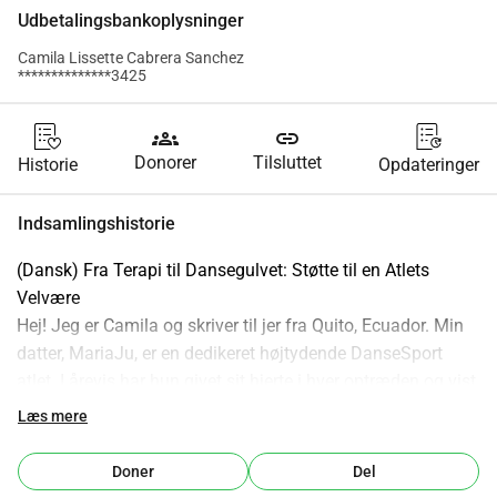
Udbetalingsbankoplysninger
Camila Lissette Cabrera Sanchez
**************3425
groups
link
Donorer
Tilsluttet
Historie
Opdateringer
Indsamlingshistorie
(Dansk) Fra Terapi til Dansegulvet: Støtte til en Atlets 
Velvære
Hej! Jeg er Camila og skriver til jer fra Quito, Ecuador. Min 
datter, MariaJu, er en dedikeret højtydende DanseSport 
atlet. I årevis har hun givet sit hjerte i hver optræden og vist 
et niveau af disciplin, der gør os utrolig stolte. Men i dag 
Læs mere
står vi over for vores vigtigste konkurrence endnu: hendes 
mentale sundhed.
Doner
Del
Som familie har vi navigeret i udfordringer, der er typiske 