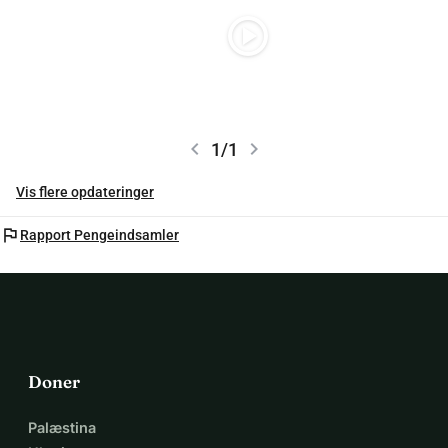
play_circle
chevron_left
chevron_right
1/1
Vis flere opdateringer
flag
Rapport Pengeindsamler
Doner
Palæstina