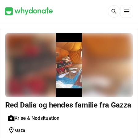
menu
search
Red Dalia og hendes familie fra Gazza
Krise & Nødsituation
location_on
Gaza