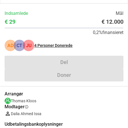
Indsamlede
Mål
€ 29
€ 12.000
0,2%
finansieret
AD
CT
JU
4
Personer Donerede
Del
Doner
Arrangør
Thomas Kloos
Modtager
info
Dalia Ahmed Issa
Udbetalingsbankoplysninger