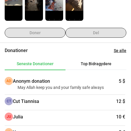
Doner
Del
Donationer
Se alle
Seneste Donationer
Top Bidragydere
Anonym donation
5 $
AD
May Allah keep you and your family safe always
Cut Tiannisa
12 $
CT
Julia
10 €
JU