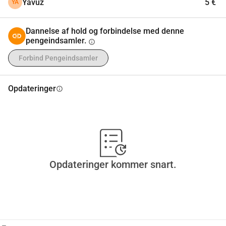
Yavuz
5 €
YA
Dannelse af hold og forbindelse med denne
pengeindsamler.
info
Forbind Pengeindsamler
Opdateringer
info
Opdateringer kommer snart.