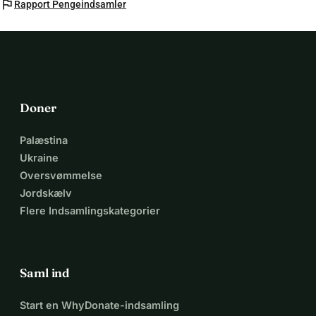
flag
Rapport Pengeindsamler
Doner
Palæstina
Ukraine
Oversvømmelse
Jordskælv
Flere Indsamlingskategorier
Saml ind
Start en WhyDonate-indsamling