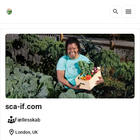
menu
search
sca-if.com
Fællesskab
location_on
London, UK