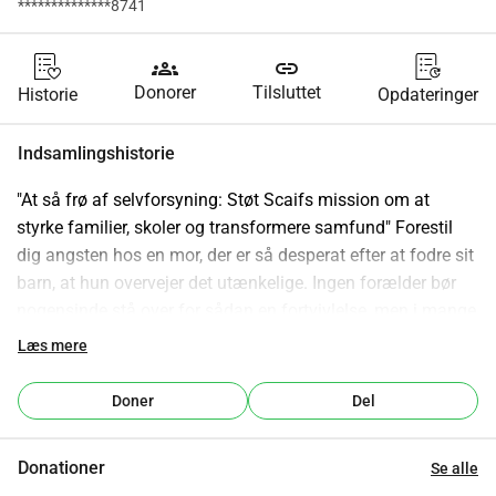
**************8741
groups
link
Donorer
Tilsluttet
Historie
Opdateringer
Indsamlingshistorie
"At så frø af selvforsyning: Støt Scaifs mission om at 
styrke familier, skoler og transformere samfund" Forestil 
dig angsten hos en mor, der er så desperat efter at fodre sit 
barn, at hun overvejer det utænkelige. Ingen forælder bør 
nogensinde stå over for sådan en fortvivlelse, men i mange 
dele af Nigeria fortsætter denne skræmmende virkelighed 
Læs mere
på grund af mangel på støtte og muligheder.Som medlem 
af diasporaen, med børn og børnebørn, er du villig til at 
Doner
Del
gøre ingenting, mens familier lider? Føler du vægten af 
deres sultne øjne, hver gang du vender hjem den 
Donationer
Se alle
gennemtrængende blik fra børn, der sælger på gaden, og 