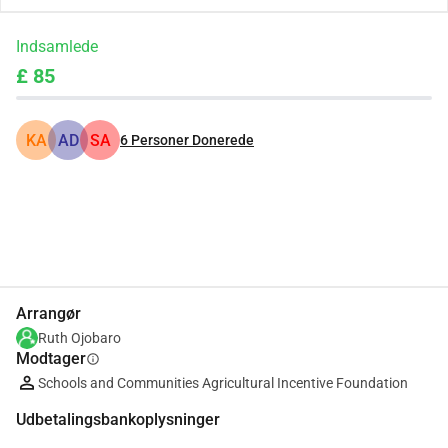
Indsamlede
£ 85
KA
AD
SA
6
Personer Donerede
Del
Doner
Arrangør
Ruth Ojobaro
Modtager
info
Schools and Communities Agricultural Incentive Foundation
Udbetalingsbankoplysninger