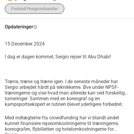
Vi håber, at vi indsamler tilstrækkeligt, så Sergio og hans 
team kan rejse afsted. Hvis der er underskud, vil han tage 
Forbind Pengeindsamler
afsted alene. De resterende sponsorpenge vil gå til gavn for 
foreningen, og vi vil bruge disse penge til at forbedre vores 
Opdateringer
info
faciliteter og støtte fremtidige talenter. 
15 December 2024
Vi er stolte af Sergio og vil gerne hjælpe ham med at 
realisere hans Drøm."
I dag er dagen kommet, Sergio rejser til Abu Dhabi!
'
Træne, træne og træne igen. I de seneste måneder har
Sergio arbejdet hårdt på teknikkerne. Øve under NPSF-
træningerne og vise hvad man allerede kan ved forskellige
turneringer. Sammen med en koreograf og en
kampsportsekspert er rutinen blevet yderligere forbedret.
Med indtægterne fra crowdfunding har vi blandt andet
kunnet finansiere rejseomkostningerne til træningerne,
koreografen, flybilletten og hotelomkostningerne for