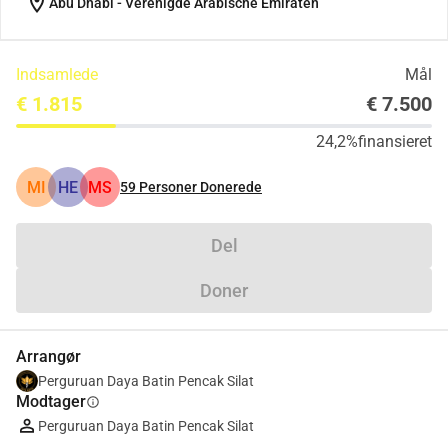
location_on
Abu Dhabi - Verenigde Arabische Emiraten
Indsamlede
Mål
€ 1.815
€ 7.500
24,2%
finansieret
MI
HE
MS
59
Personer Donerede
Del
Doner
Arrangør
Perguruan Daya Batin Pencak Silat
Modtager
info
Perguruan Daya Batin Pencak Silat