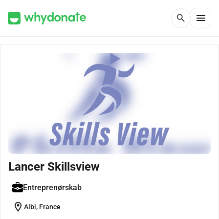
menu
search
Lancer Skillsview
Entreprenørskab
location_on
Albi, France