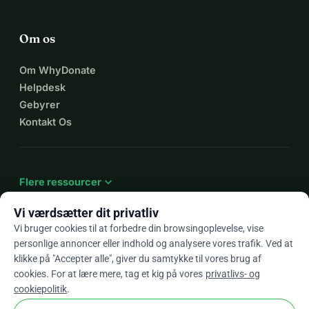
Om os
Om WhyDonate
Helpdesk
Gebyrer
Kontakt Os
expand_more
Flere ressourcer
Vi værdsætter dit privatliv
Vi bruger cookies til at forbedre din browsingoplevelse, vise
personlige annoncer eller indhold og analysere vores trafik. Ved at
arrow_drop_down
Da
klikke på "Accepter alle", giver du samtykke til vores brug af
cookies. For at lære mere, tag et kig på vores
privatlivs- og
★★★★★
4,9 / 5 baseret på 500+ anmeldelser
cookiepolitik
.