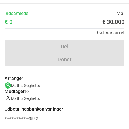
Indsamlede
Mål
€ 0
€ 30.000
0%
finansieret
Del
Doner
Arrangør
Mathis Seghetto
Modtager
info
Mathis Seghetto
Udbetalingsbankoplysninger
**************9542