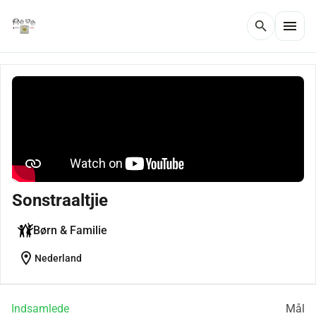
menu
search
Sonstraaltjie
Børn & Familie
location_on
Nederland
Indsamlede
Mål