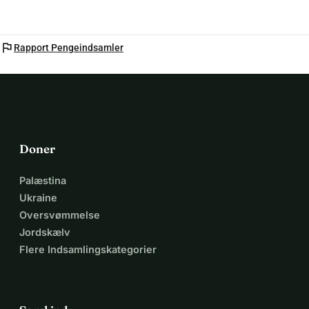
flag
Rapport Pengeindsamler
Doner
Palæstina
Ukraine
Oversvømmelse
Jordskælv
Flere Indsamlingskategorier