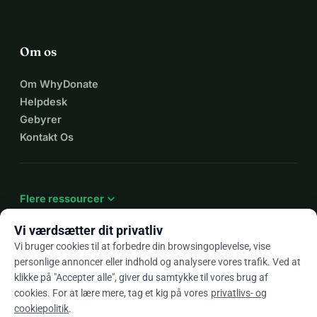
Om os
Om WhyDonate
Helpdesk
Gebyrer
Kontakt Os
expand_more
Flere ressourcer
Vi værdsætter dit privatliv
Vi bruger cookies til at forbedre din browsingoplevelse, vise
personlige annoncer eller indhold og analysere vores trafik. Ved at
arrow_drop_down
Da
klikke på "Accepter alle", giver du samtykke til vores brug af
cookies. For at lære mere, tag et kig på vores
privatlivs- og
★★★★★
4,9 / 5 baseret på 500+ anmeldelser
cookiepolitik
.