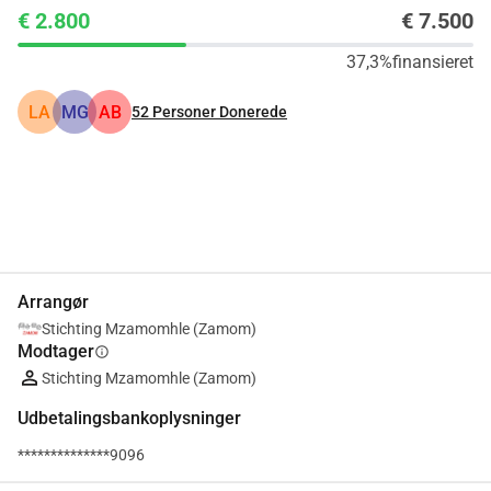
€ 2.800
€ 7.500
37,3%
finansieret
LA
MG
AB
52
Personer Donerede
Del
Doner
Arrangør
Stichting Mzamomhle (Zamom)
Modtager
info
Stichting Mzamomhle (Zamom)
Udbetalingsbankoplysninger
**************9096