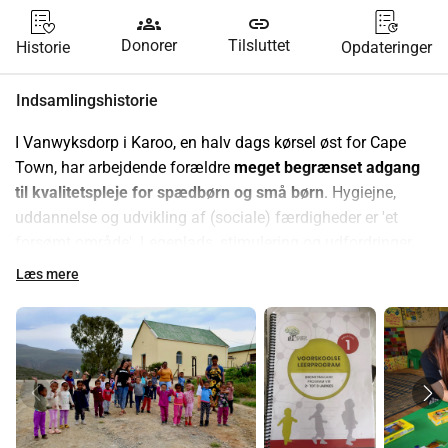
groups
link
Donorer
Tilsluttet
Historie
Opdateringer
Indsamlingshistorie
I Vanwyksdorp i Karoo, en halv dags kørsel øst for Cape 
Town, har arbejdende forældre 
meget begrænset adgang 
til kvalitetspleje for spædbørn og små børn
. Hygiejne, 
uddannelse og udvikling af (sociale) færdigheder er 'et 
forsømt område'. Legeplads, stimulering og udfordringer 
for børn er sjældne.
Læs mere
Fra fødslen til ca. det sjette leveår udvikles hvert 
menneskes sprogfornemmelse, kognitive og 
problemløsende evner, regnefærdigheder, fin- og 
grovmotorik osv., forudsat at der bliver givet passende 
stimulering. Hvis dette fundament ikke lægges i de 
formative år, kan dette fravær kun begrænset og med stor 
besvær indhentes senere; med andre ord er efterslæbet 