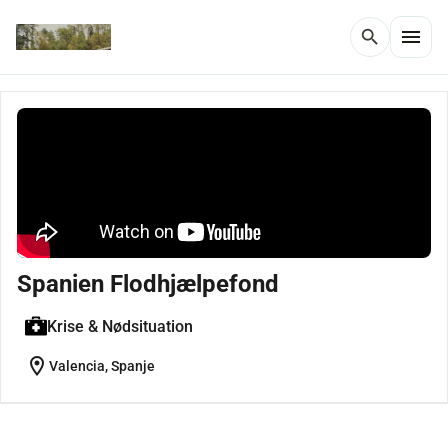
menu
search
Spanien Flodhjælpefond
Krise & Nødsituation
location_on
Valencia, Spanje