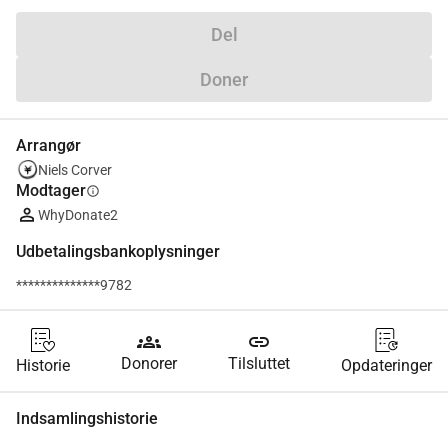
Del
Doner
Arrangør
Niels Corver
Modtager
info
WhyDonate2
Udbetalingsbankoplysninger
**************9782
groups
link
Donorer
Tilsluttet
Historie
Opdateringer
Indsamlingshistorie