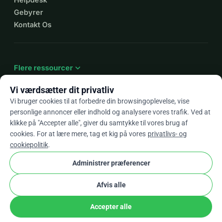
Gebyrer
Kontakt Os
expand_more
Flere ressourcer
Vi værdsætter dit privatliv
Vi bruger cookies til at forbedre din browsingoplevelse, vise
personlige annoncer eller indhold og analysere vores trafik. Ved at
arrow_drop_down
Da
klikke på "Accepter alle", giver du samtykke til vores brug af
cookies. For at lære mere, tag et kig på vores
privatlivs- og
★★★★★
4,9 / 5 baseret på 500+ anmeldelser
cookiepolitik
.
Administrer præferencer
© 2012–2026
WhyDonate
Privatliv og cookies
Afvis alle
cookie
Vilkår og betingelser
Cookie Indstillinger
stripe
Lavet i Europa
★
Verificeret Partner
check
Accepter alle