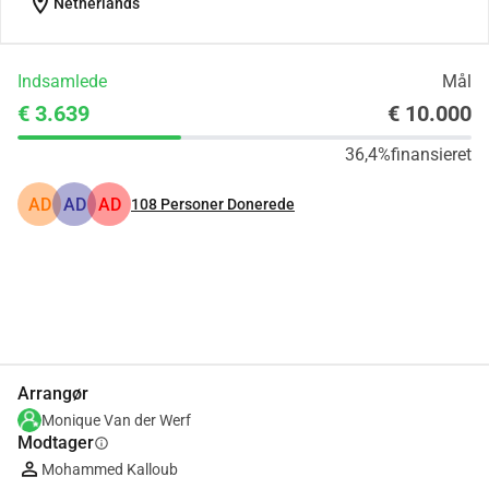
location_on
Netherlands
Indsamlede
Mål
€ 3.639
€ 10.000
36,4%
finansieret
AD
AD
AD
108
Personer Donerede
Del
Doner
Arrangør
Monique Van der Werf
Modtager
info
Mohammed Kalloub