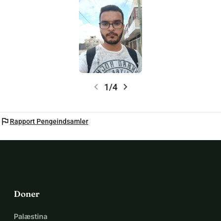
chevron_left
chevron_right
1/4
flag
Rapport Pengeindsamler
Doner
Palæstina