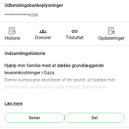
Udbetalingsbankoplysninger
**************6230
groups
link
Donorer
Tilsluttet
Historie
Opdateringer
Indsamlingshistorie
Hjælp min familie med at dække grundlæggende 
leveomkostninger i Gaza
Denne kampagne eksisterer af én grund: at hjælpe min 
familie med at overleve under forhold, der er blevet 
uudholdeligt svære.
Den igangværende konflikt har gjort dagligdagen i Gaza til 
Læs mere
en kontinuerlig kamp for basale fornødenheder. Adgangen 
til elektricitet, rent vand og essentielle tjenester er ekstremt 
Doner
Del
begrænset, mens priserne på mad og husholdningsartikler 