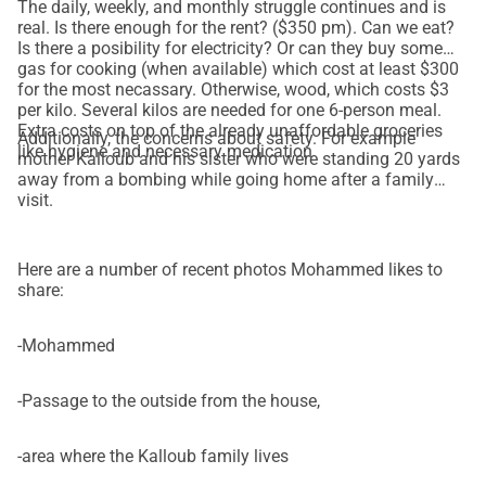
The daily, weekly, and monthly struggle continues and is
ikke kan donere, kan deling af denne kampagne stadig gøre 
real. Is there enough for the rent? ($350 pm). Can we eat?
en meningsfuld forskel.
Is there a posibility for electricity? Or can they buy some
gas for cooking (when available) which cost at least $300
for the most necassary. Otherwise, wood, which costs $3
Din støtte hjælper min familie med at forblive sikker, 
per kilo. Several kilos are needed for one 6-person meal.
nærende og beskyttet under en igangværende humanitær 
Extra costs on top of the already unaffordable groceries
Additionally, the concerns about safety. For example
krise.
like hygiene and necessary medication
mother Kalloub and his sister who were standing 20 yards
away from a bombing while going home after a family
Tak fordi du står sammen med os.
visit.
Mohammed, fra Gaza med håb
Here are a number of recent photos Mohammed likes to
share:
-Mohammed
-Passage to the outside from the house,
-area where the Kalloub family lives