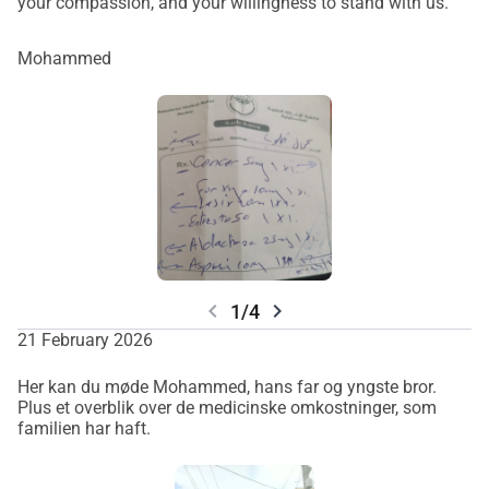
your compassion, and your willingness to stand with us.
Mohammed
chevron_left
chevron_right
1/4
21 February 2026
Her kan du møde Mohammed, hans far og yngste bror.
Plus et overblik over de medicinske omkostninger, som
familien har haft.