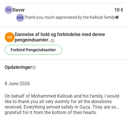
Udover disse udfordringer lider min mor af anæmi og har 
Davor
10 €
DA
brug for ordentlig ernæring og løbende pleje. Min fars 
Thank you, much appreciated by the Kalloub family🕊
MW
hjerteproblemer er alvorlige hans hjerte fungerer kun med 
25% kapacitet, hvilket gør dagligdagen ekstremt vanskelig 
Dannelse af hold og forbindelse med denne
og medicinsk støtte essentiel.
pengeindsamler.
info
Forbind Pengeindsamler
Madpriserne ændrer sig dagligt og når ofte ubegribelige 
niveauer. Grundlæggende varer som mel, grøntsager og 
konserves som engang var overkommelige er nu enten 
Opdateringer
info
utilgængelige eller langt ud over, hvad de fleste familier har 
råd til.
8 June 2026
På trods af vores bedste bestræbelser kan vi ikke klare 
On behalf of Mohammed Kalloub and his family, I would
like to thank you all very warmly for all the donations
disse forhold alene. Derfor beder jeg om din støtte.
received. Everything arrived safely in Gaza. They are so
gratefull for it from the bottom of their hearts.
Enhver bidrag, uanset beløbet, går direkte til husleje, mad 
og essentielle medicinske og hygiejniske behov. Hvis du 