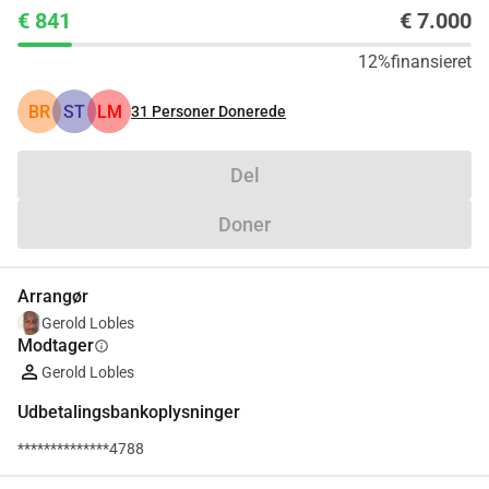
€ 841
€ 7.000
12%
finansieret
BR
ST
LM
31
Personer Donerede
Del
Doner
Arrangør
Gerold Lobles
Modtager
info
Gerold Lobles
Udbetalingsbankoplysninger
**************4788