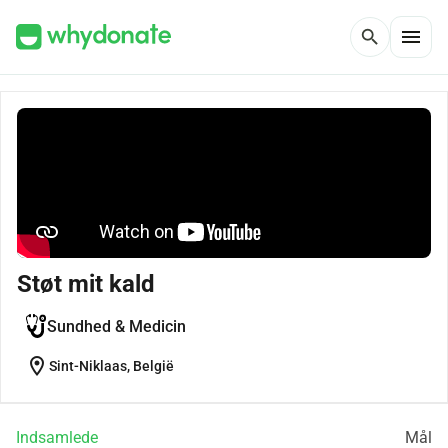
menu
search
Støt mit kald
Sundhed & Medicin
location_on
Sint-Niklaas, België
Indsamlede
Mål