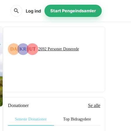
search
Log ind
Start Pengeindsamler
DA
KR
UT
2692
Personer Donerede
Del
Doner
Donationer
Se alle
Seneste Donationer
Top Bidragydere