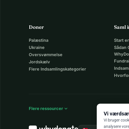
Doner
Saml 
Palæstina
Start 
Ukraine
Sådan 
WhyDo
Oversvømmelse
Fundra
Jordskælv
Indsaml
Flere Indsamlingskategorier
Hvorfo
expand_more
Flere ressourcer
Vi værdsætt
Vi bruger cook
analysere vores