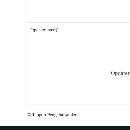
Opdateringer
info
Opdater
flag
Rapport Pengeindsamler