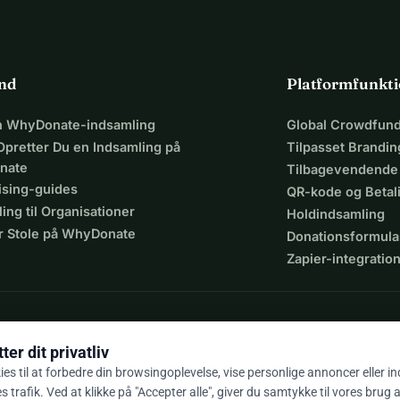
ind
Platformfunkti
en WhyDonate-indsamling
Global Crowdfund
Opretter Du en Indsamling på
Tilpasset Brandin
nate
Tilbagevendende
ising-guides
QR-kode og Beta
ing til Organisationer
Holdindsamling
r Stole på WhyDonate
Donationsformula
Zapier-integratio
er dit privatliv
ies til at forbedre din browsingoplevelse, vise personlige annoncer eller i
 trafik. Ved at klikke på "Accepter alle", giver du samtykke til vores brug 