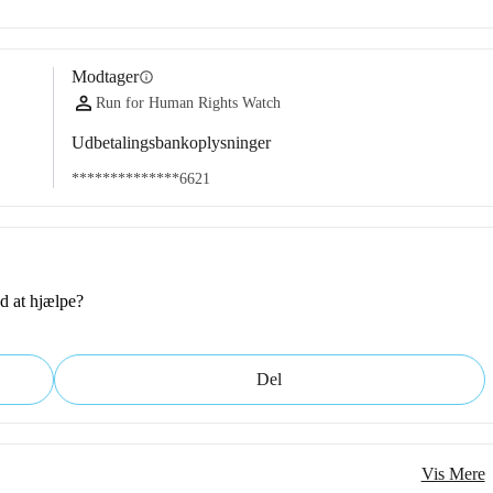
Modtager
info
Run for Human Rights Watch
Udbetalingsbankoplysninger
**************6621
d at hjælpe?
Del
Vis Mere