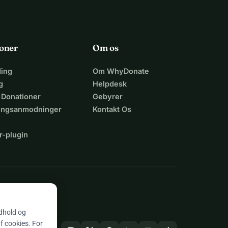
oner
Om os
ing
Om WhyDonate
g
Helpdesk
 Donationer
Gebyrer
lingsanmodninger
Kontakt Os
r-plugin
n
ndhold og
af cookies. For