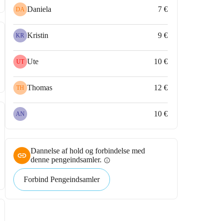
Daniela
7 €
DA
Kristin
9 €
KR
Ute
10 €
UT
Thomas
12 €
TH
10 €
AN
Dannelse af hold og forbindelse med
denne pengeindsamler.
info
Forbind Pengeindsamler