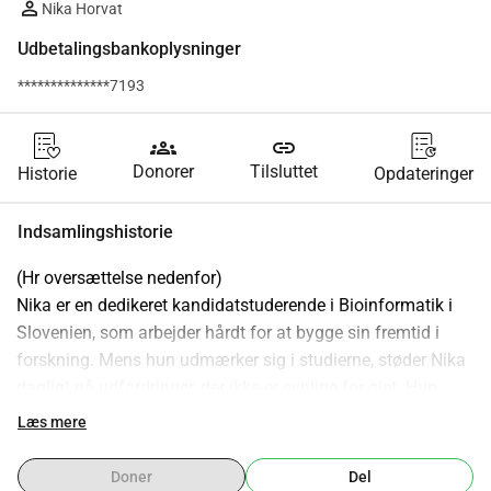
Nika Horvat
Udbetalingsbankoplysninger
**************7193
groups
link
Donorer
Tilsluttet
Historie
Opdateringer
Indsamlingshistorie
(Hr oversættelse nedenfor)
Nika er en dedikeret kandidatstuderende i Bioinformatik i 
Slovenien, som arbejder hårdt for at bygge sin fremtid i 
forskning. Mens hun udmærker sig i studierne, støder Nika 
dagligt på udfordringer, der ikke er synlige for øjet. Hun 
lever med 
PTSD og uforudsigelige anfald
, tilstande der kan 
Læs mere
gøre de simpleste opgaver føles usikre.
Forestil dig modet det kræver at forfølge en mastergrad, 
Doner
Del