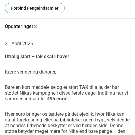
muligheden for at genvinde sin autonomi, føle sig sikker i 
Forbind Pengeindsamler
sit daglige liv, og succesfuldt afslutte sin uddannelse.
Donér venligst i dag og del Nikas historie for at hjælpe 
henne med at nå det livsændrende mål.
Opdateringer
info
Slovensko združenje inštruktorjev, Center za šolanje psov 
vodičev in psov pomočnikov SLO-CANIS
21 April 2026
----------
En Pote der Betyder Liv: Lad os hjælpe Nika i hendes 
Utrolig start – tak skal I have!
kamp mod PTSD og anfald
Nika er en dedikeret studine af bioinformatik i Slovenien. 
Kære venner og donorer,
Selvom hendes dage går med forskning og læring, er 
hendes hverdag præget af usynlige, men svære 
Bare en kort meddelelse og et stort
TAK
til alle, der har
udfordringer. Nika lever med 
PTSD og uforudsigelige 
støttet Nikas kampagne i disse første dage. Indtil nu har vi
sammen indsamlet
495 euro!
anfald
, tilstande der gør dagligdags aktiviteter som at gå til 
forelæsninger eller opholde sig i biblioteket meget svære 
Hver euro bringer os tættere på det øjeblik, hvor Nika kan
og usikre.
gå til forelæsning eller på biblioteket uden frygt, velvidende
Panikanfald og pludselige episoder er for Nika ikke bare et 
at hendes firbenede beskytter er ved hendes side. Denne
helbredsproblem, men barrierer for hendes uafhængighed 
støtte betyder meget mere for Nika end bare penge – den