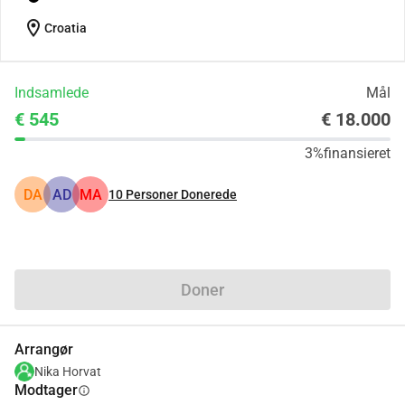
location_on
Croatia
Indsamlede
Mål
€ 545
€ 18.000
3%
finansieret
DA
AD
MA
10
Personer Donerede
Del
Doner
Arrangør
Nika Horvat
Modtager
info