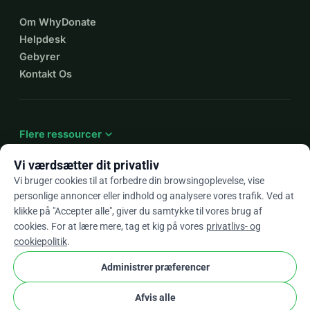
Om WhyDonate
Helpdesk
Gebyrer
Kontakt Os
expand_more
Flere ressourcer
Vi værdsætter dit privatliv
Vi bruger cookies til at forbedre din browsingoplevelse, vise
personlige annoncer eller indhold og analysere vores trafik. Ved at
arrow_drop_down
Da
klikke på "Accepter alle", giver du samtykke til vores brug af
cookies. For at lære mere, tag et kig på vores
privatlivs- og
★★★★★
4,9 / 5 baseret på 500+ anmeldelser
cookiepolitik
.
Administrer præferencer
© 2012–2026
WhyDonate
Privatliv og cookies
Afvis alle
cookie
Vilkår og betingelser
Cookie Indstillinger