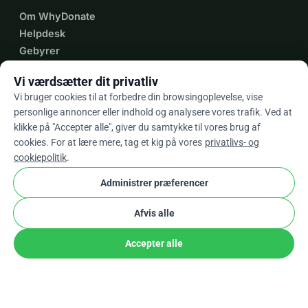
Om WhyDonate
Helpdesk
Gebyrer
Kontakt Os
Vi værdsætter dit privatliv
Vi bruger cookies til at forbedre din browsingoplevelse, vise
personlige annoncer eller indhold og analysere vores trafik. Ved at
expand_more
klikke på "Accepter alle", giver du samtykke til vores brug af
Flere ressourcer
cookies. For at lære mere, tag et kig på vores
privatlivs- og
cookiepolitik
.
Administrer præferencer
arrow_drop_down
Da
Afvis alle
★★★★★
4,9 / 5 baseret på 500+ anmeldelser
Accepter alle
Del
Doner
© 2012–2026
WhyDonate
Privatliv og cookies
cookie
Vilkår og betingelser
Cookie Indstillinger