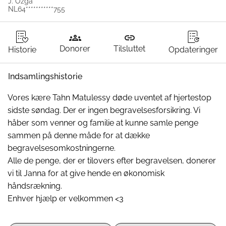
J. Ozga
NL64***********755
groups
link
Donorer
Tilsluttet
Historie
Opdateringer
Indsamlingshistorie
Vores kære Tahn Matulessy døde uventet af hjertestop 
sidste søndag. Der er ingen begravelsesforsikring. Vi 
håber som venner og familie at kunne samle penge 
sammen på denne måde for at dække 
begravelsesomkostningerne. 
Alle de penge, der er tilovers efter begravelsen, donerer 
vi til Janna for at give hende en økonomisk 
håndsrækning.
Enhver hjælp er velkommen <3