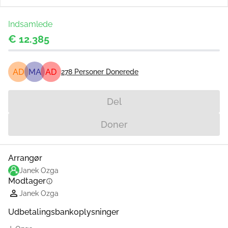
Indsamlede
€ 12.385
AD
MA
AD
278
Personer Donerede
Del
Doner
Arrangør
Janek Ozga
Modtager
info
Janek Ozga
Udbetalingsbankoplysninger