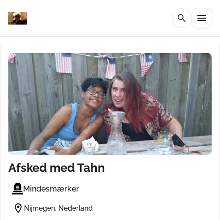
menu
search
Afsked med Tahn
Mindesmærker
location_on
Nijmegen, Nederland