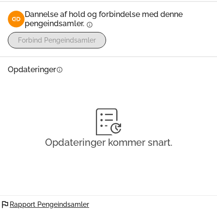
Dannelse af hold og forbindelse med denne
pengeindsamler.
info
Forbind Pengeindsamler
Opdateringer
info
Opdateringer kommer snart.
flag
Rapport Pengeindsamler