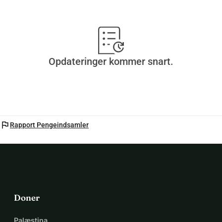
Opdateringer kommer snart.
flag
Rapport Pengeindsamler
Doner
Palæstina