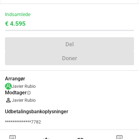
Indsamlede
€ 4.595
Del
Doner
Arrangør
Javier Rubio
Modtager
info
Javier Rubio
Udbetalingsbankoplysninger
**************7782