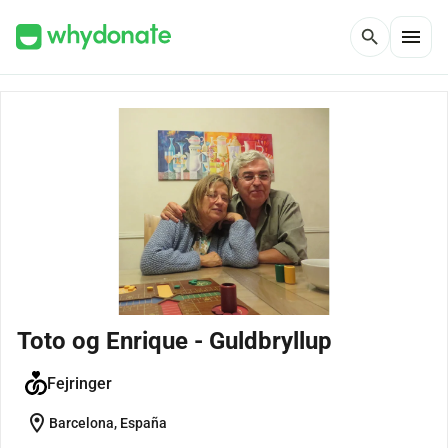
menu
search
Toto og Enrique - Guldbryllup
Fejringer
location_on
Barcelona, España