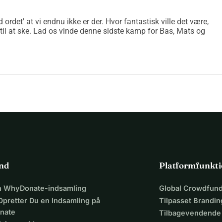
ordet' at vi endnu ikke er der. Hvor fantastisk ville det være,
til at ske. Lad os vinde denne sidste kamp for Bas, Mats og
ind
Platformfunkti
en WhyDonate-indsamling
Global Crowdfund
Opretter Du en Indsamling på
Tilpasset Brandin
nate
Tilbagevendende