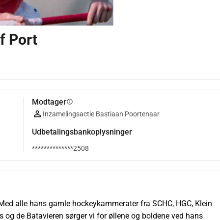
f Port
Modtager
info
Inzamelingsactie Bastiaan Poortenaar
Udbetalingsbankoplysninger
**************2508
t. Med alle hans gamle hockeykammerater fra SCHC, HGC, Klein 
 og de Batavieren sørger vi for øllene og boldene ved hans 