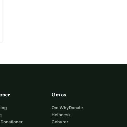
oner
Om os
ing
Om WhyDonate
g
Helpdesk
 Donationer
Gebyrer