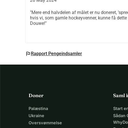
26 May 2024
"Mere end halvdelen af målet er nu doneret, 'spred 
hvis vi, som gamle hockeyvenner, kunne få dette 
Douwe!"
flag
Rapport Pengeindsamler
Doner
Saml 
Palæstina
Start 
Ukraine
Sådan 
WhyDo
Oversvømmelse