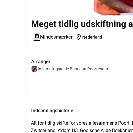
Meget tidlig udskiftning a
location_on
Mindesmærker
Nederland
Arrangør
Inzamelingsactie Bastiaan Poortenaar
Indsamlingshistorie
Alt for tidlig skifte for vores allesammens Poor
Zwitserland, A'dam H3, Gooische A, de Boekaniers