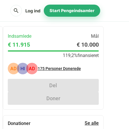
search
Log ind
Start Pengeindsamler
Indsamlede
Mål
€ 11.915
€ 10.000
119,2%
finansieret
AD
HI
AD
175
Personer Donerede
Del
Doner
Se alle
Donationer