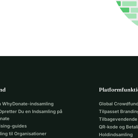
ind
Platformfunkti
en WhyDonate-indsamling
Global Crowdfund
Opretter Du en Indsamling på
Tilpasset Brandin
nate
Tilbagevendende
ising-guides
QR-kode og Beta
ing til Organisationer
Holdindsamling