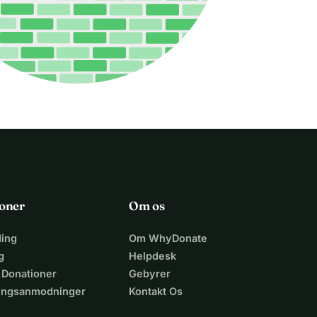
oner
Om os
ing
Om WhyDonate
g
Helpdesk
 Donationer
Gebyrer
lingsanmodninger
Kontakt Os