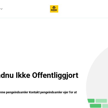
xpand_more
nu Ikke Offentliggjort
denne pengeindsamler Kontakt pengeindsamler ejer for at