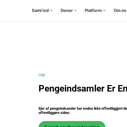
Saml ind
expand_more
Doner
expand_more
Platform
expand_more
Om os
e
Hej!
Pengeindsamler Er End
Ejer af pengeindsamler har endnu ikke offentliggjort 
offentliggøre siden.