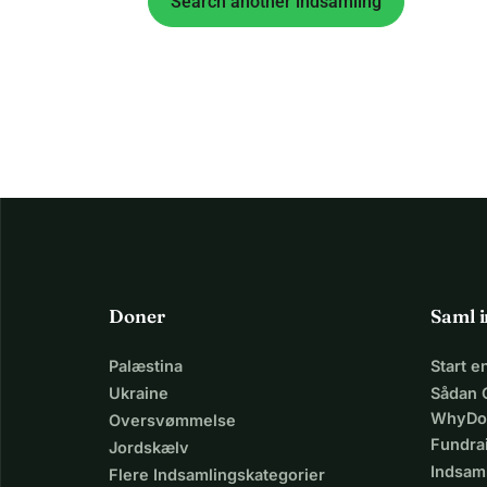
Search another indsamling
Doner
Saml 
Palæstina
Start 
Ukraine
Sådan 
WhyDo
Oversvømmelse
Fundra
Jordskælv
Indsaml
Flere Indsamlingskategorier