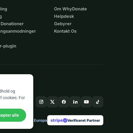
ing
Om WhyDonate
g
Helpdesk
 Donationer
Gebyrer
lingsanmodninger
Kontakt Os
r-plugin
n
ndhold og
af cookies. For
epter alle
stripe
Lavet i Europa
★
Verificeret Partner
check