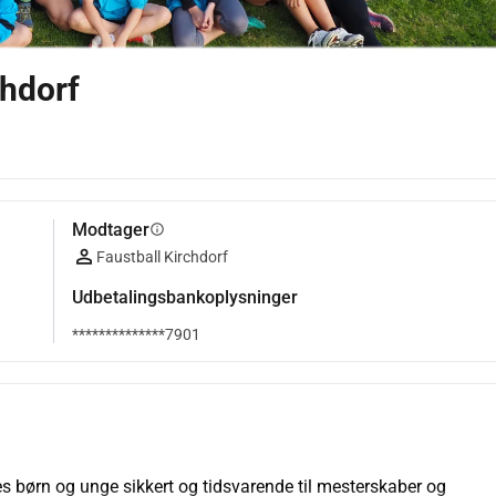
chdorf
Modtager
info
Faustball Kirchdorf
Udbetalingsbankoplysninger
**************7901
res børn og unge sikkert og tidsvarende til mesterskaber og 