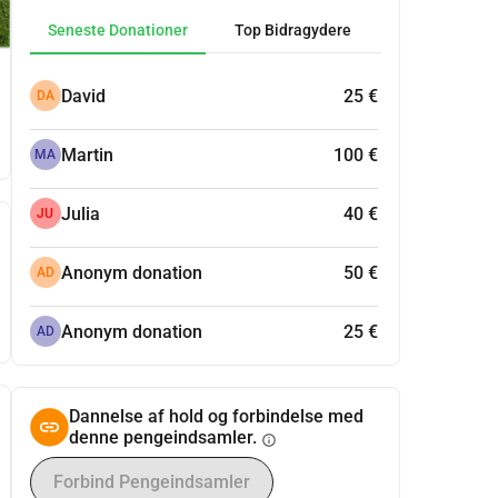
Seneste Donationer
Top Bidragydere
David
25 €
DA
Martin
100 €
MA
Julia
40 €
JU
Anonym donation
50 €
AD
Anonym donation
25 €
AD
Dannelse af hold og forbindelse med
denne pengeindsamler.
info
Forbind Pengeindsamler