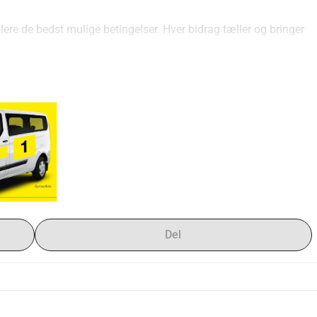
lere de bedst mulige betingelser. Hver bidrag tæller og bringer 
Del