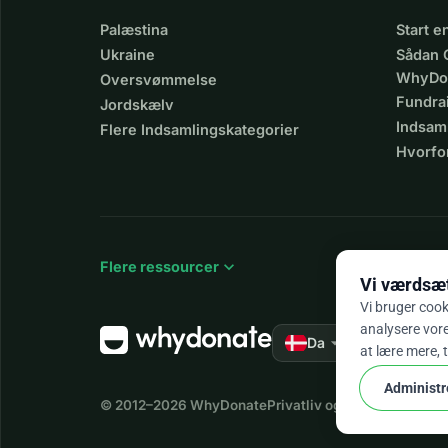
Palæstina
Start 
Ukraine
Sådan 
WhyDo
Oversvømmelse
Fundra
Jordskælv
Indsaml
Flere Indsamlingskategorier
Hvorfo
expand_more
Flere ressourcer
Vi værdsætt
Vi bruger cook
analysere vores
arrow_drop_down
★★★★★
Da
4,
at lære mere, 
Administr
© 2012–2026
WhyDonate
Privatliv og cookies
Vilkår o