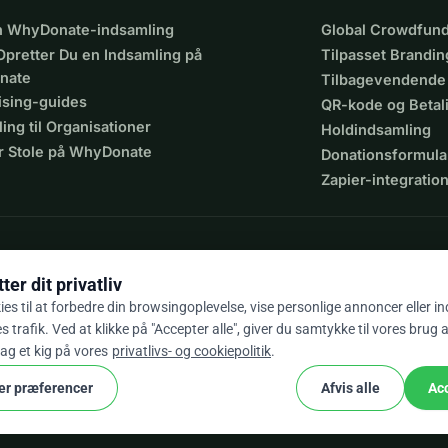
en WhyDonate-indsamling
Global Crowdfund
Opretter Du en Indsamling på
Tilpasset Brandin
nate
Tilbagevendende
ising-guides
QR-kode og Beta
ing til Organisationer
Holdindsamling
r Stole på WhyDonate
Donationsformula
Zapier-integratio
er dit privatliv
ies til at forbedre din browsingoplevelse, vise personlige annoncer eller i
 trafik. Ved at klikke på "Accepter alle", giver du samtykke til vores brug 
9 / 5 baseret på 500+ anmeldelser
tag et kig på vores
privatlivs- og cookiepolitik
.
er præferencer
Afvis alle
Acc
cookie
g betingelser
Cookie Indstillinger