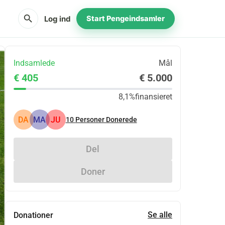
search
Log ind
Start Pengeindsamler
Indsamlede
Mål
€ 405
€ 5.000
8,1%
finansieret
DA
MA
JU
10
Personer Donerede
Del
Doner
Se alle
Donationer