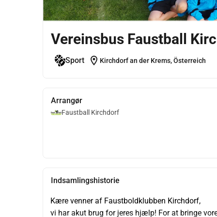
Vereinsbus Faustball Kir
location_on
Sport
Kirchdorf an der Krems, Österreich
Arrangør
Faustball Kirchdorf
Indsamlingshistorie
Kære venner af Faustboldklubben Kirchdorf,
vi har akut brug for jeres hjælp! For at bringe vo