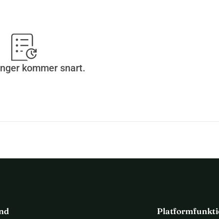
inger kommer snart.
ind
Platformfunkti