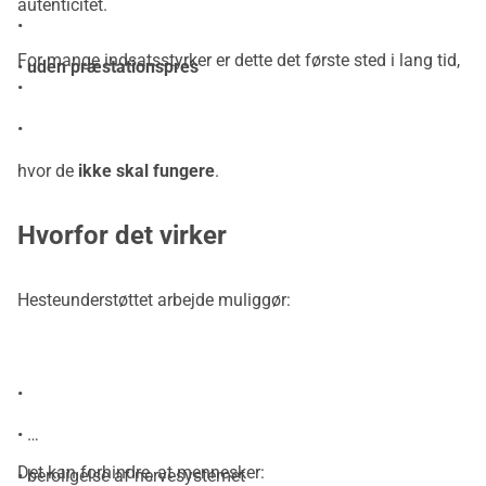
autenticitet.
•
For mange indsatsstyrker er dette det første sted i lang tid,
•
uden præstationspres
•
•
hvor de
ikke skal fungere
.
Hvorfor det virker
Hesteunderstøttet arbejde muliggør:
•
•
Det kan forhindre, at mennesker:
• beroligelse af nervesystemet