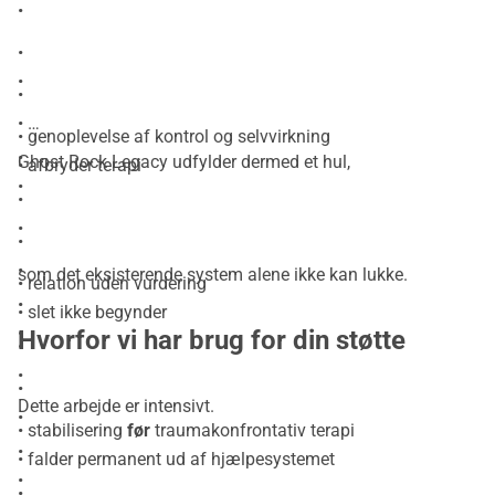
•
•
•
•
•
• genoplevelse af kontrol og selvvirkning
•
Ghost Rock Legacy udfylder dermed et hul,
• afbryder terapi
•
•
•
•
•
som det eksisterende system alene ikke kan lukke.
• relation uden vurdering
•
• slet ikke begynder
•
Hvorfor vi har brug for din støtte
•
•
•
Dette arbejde er intensivt.
•
• stabilisering
før
traumakonfrontativ terapi
•
• falder permanent ud af hjælpesystemet
•
•