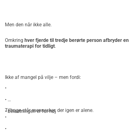
Men den når ikke alle.
Omkring
hver fjerde til tredje berørte person afbryder en
traumaterapi for tidligt
.
Ikke af mangel på vilje – men fordi:
•
•
Tilbage står mennesker, der igen er alene.
• belastningen er for høj
•
•