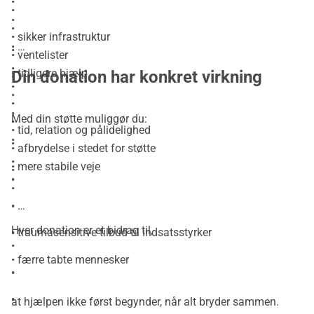
•
•
•
•
• sikker infrastruktur
•
•
• ventelister
•
• tidligere hjælp
Din donation har konkret virkning
•
•
•
•
•
Med din støtte muliggør du:
•
• tid, relation og pålidelighed
•
•
• afbrydelse i stedet for støtte
•
• mere stabile veje
•
•
•
•
•
•
Hver donation er et bidrag til,
• traumasensitive tilbud til indsatsstyrker
•
•
• færre tabte mennesker
•
•
•
•
at hjælpen ikke først begynder, når alt bryder sammen.