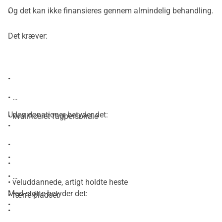
Og det kan ikke finansieres gennem almindelig behandling.
•
Det kræver:
•
•
Uden donationer betyder det:
• kvalificeret fagpersonale
•
•
•
•
•
• veluddannede, artigt holdte heste
•
Med støtte betyder det:
• færre pladser
•
•