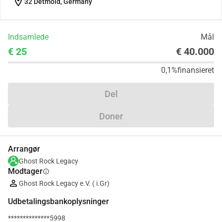
location_on
32 Detmold, Germany
Indsamlede
Mål
€ 25
€ 40.000
0,1%
finansieret
Del
Doner
Arrangør
Ghost Rock Legacy
Modtager
info
Ghost Rock Legacy e.V. ( i.Gr)
Udbetalingsbankoplysninger
**************5998