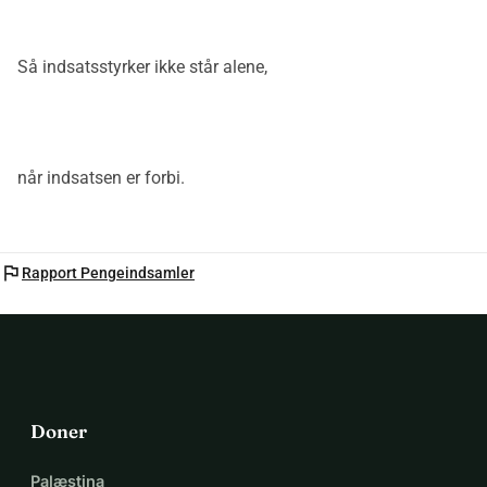
Så indsatsstyrker ikke står alene,
når indsatsen er forbi.
flag
Rapport Pengeindsamler
Doner
Palæstina