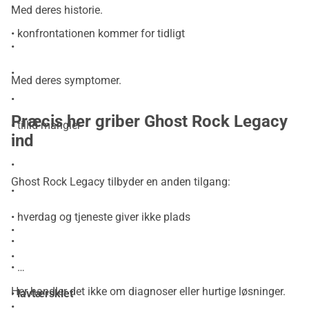
•
Med deres historie.
• konfrontationen kommer for tidligt
•
•
Med deres symptomer.
•
Præcis her griber Ghost Rock Legacy
• tillid mangler
ind
•
•
Ghost Rock Legacy tilbyder en anden tilgang:
•
• hverdag og tjeneste giver ikke plads
•
•
•
•
Her handler det ikke om diagnoser eller hurtige løsninger.
•
lavtærsklet
•