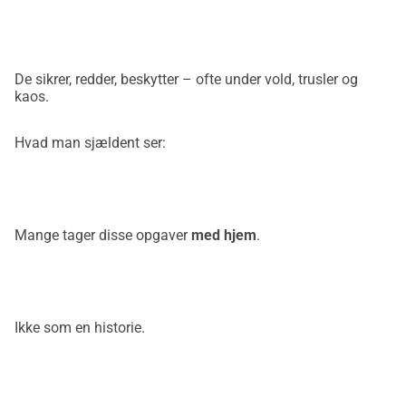
1998.Førstehjælpere, der bærer den værste dag i en anden 
persons liv for altid inden i sig.Mange af dem fungerer 
videre.For familien. For kollegerne. For samfundet.Men de 
De sikrer, redder, beskytter – ofte under vold, trusler og
bærer noget med sig, som man næsten ikke kan bære 
kaos.
alene.Hvad Ghost Rock Legacy skaberVi bygger et sted, en 
sikker havn GRL Ranch.Et sted, hvor mennesker kan finde 
Hvad man sjældent ser:
sig selv igen, efter at de for længe kun har fungeret.Et sted, 
hvor terapi, natur, hestearbejde, kammeratskab og ægte 
menneskelig møde mødes.Et sted, der siger: Du skal ikke 
bære dette alene. Vores tilbud:Traumaterapi og psykologisk 
Mange tager disse opgaver
med hjem
.
støttedyrunderstøttede interventioner (hesteunderstøttet 
arbejde)Træningsprogrammer til stabilisering og 
modstandsdygtighedRetreats for indsatsfolk, familier og 
efterladtebeskyttede rum for veteran- og blålys-
Ikke som en historie.
samfundMøde med mennesker, der forstår fordi de selv har 
oplevet detHer handler det ikke om wellness.Her handler 
det om genopbygning: mentalt, fysisk, sjæleligt, 
socialt.Ghost Rock Legacy vil være et fyrtårnsprojekt for 