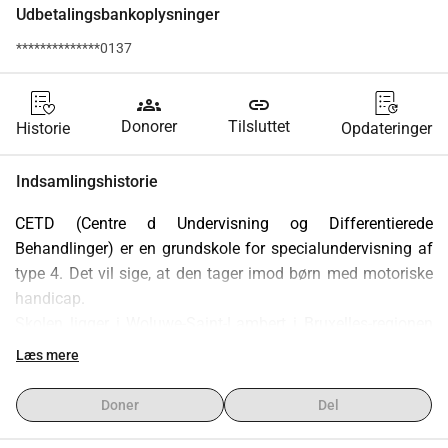
Udbetalingsbankoplysninger
**************0137
groups
link
Donorer
Tilsluttet
Historie
Opdateringer
Indsamlingshistorie
CETD (Centre d Undervisning og Differentierede 
Behandlinger) er en grundskole for specialundervisning af 
type 4. Det vil sige, at den tager imod børn med motoriske 
handicap.
Skolen ligger i Woluwe-Saint-Lambert i Bruxelles-regionen 
og er en del af en gruppe skoler, der fremmer åbenhed over 
Læs mere
for omverdenen ved at tilskynde til pædagogiske aktiviteter, 
der gør det muligt for eleverne at åbne sig for andre og især 
Doner
Del
forstå og integrere sig i det samfund, vi lever i, på trods af 