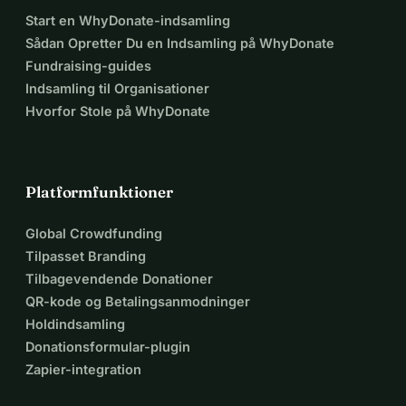
rådighed, er betydelige for at sikre, at de kan få fuldt 
Start en WhyDonate-indsamling
udbytte af denne formative oplevelse for dem såvel som 
Sådan Opretter Du en Indsamling på WhyDonate
for os.
Fundraising-guides
Indsamling til Organisationer
Hvorfor Stole på WhyDonate
Platformfunktioner
Global Crowdfunding
Tilpasset Branding
Tilbagevendende Donationer
QR-kode og Betalingsanmodninger
Holdindsamling
Donationsformular-plugin
Zapier-integration