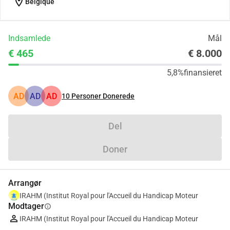
location_on
Belgique
Indsamlede
Mål
€ 465
€ 8.000
5,8%
finansieret
AD
AD
AD
10
Personer Donerede
Del
Doner
Arrangør
IRAHM (Institut Royal pour l'Accueil du Handicap Moteur
Modtager
info
IRAHM (Institut Royal pour l'Accueil du Handicap Moteur