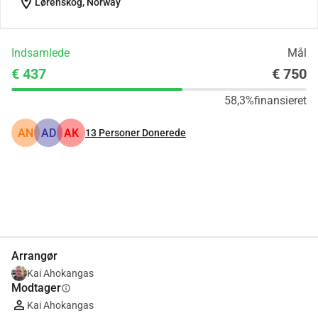
location_on
Lørenskog, Norway
Indsamlede
Mål
€ 437
€ 750
58,3%
finansieret
AN
AD
AK
13
Personer Donerede
Del
Doner
Arrangør
Kai Ahokangas
Modtager
info
Kai Ahokangas