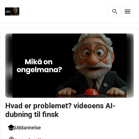
menu
search
Hvad er problemet? videoens AI-
dubning til finsk
Uddannelse