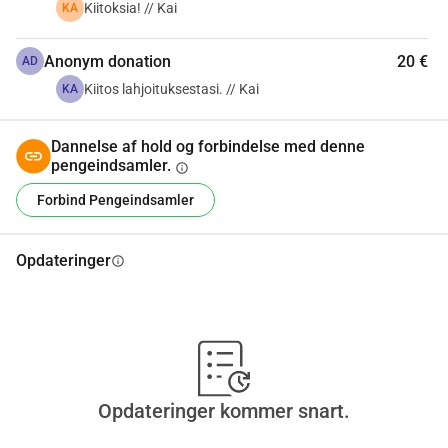
Kiitoksia! // Kai
KA
Anonym donation
20 €
AD
Kiitos lahjoituksestasi. // Kai
KA
Dannelse af hold og forbindelse med denne
pengeindsamler.
info
Forbind Pengeindsamler
Opdateringer
info
Opdateringer kommer snart.