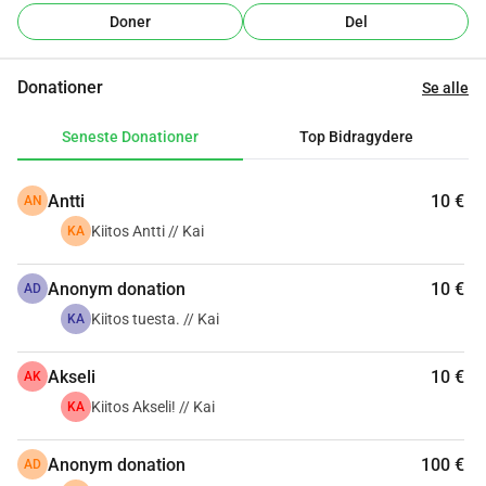
Doner
Del
Donationer
Se alle
Seneste Donationer
Top Bidragydere
Antti
10 €
AN
Kiitos Antti // Kai
KA
Anonym donation
10 €
AD
Kiitos tuesta. // Kai
KA
Akseli
10 €
AK
Kiitos Akseli! // Kai
KA
Anonym donation
100 €
AD