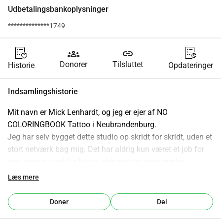
Udbetalingsbankoplysninger
**************1749
groups
link
Donorer
Tilsluttet
Historie
Opdateringer
Indsamlingshistorie
Mit navn er Mick Lenhardt, og jeg er ejer af NO 
COLORINGBOOK Tattoo i Neubrandenburg.
Jeg har selv bygget dette studio op skridt for skridt, uden et 
stort netværk bag mig. Det har aldrig kun været et job for 
mig, men et sted for kunst, identitet og ægte møder.
Så kom der et uventet indgreb: Jeg måtte på hospitalet.
Læs mere
I denne tid kunne jeg ikke arbejde. Driften stod stille, 
indtægterne forsvandt mens omkostningerne fortsatte. Det 
Doner
Del
har bragt mit studio i en situation, som jeg ikke længere 