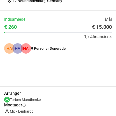
location_on
17 Neubrandenburg, Germany
Indsamlede
Mål
€ 260
€ 15.000
1,7%
finansieret
HA
HA
HA
9
Personer Donerede
Del
Doner
Arrangør
Torben Mundhenke
Modtager
info
Mick Lenhardt