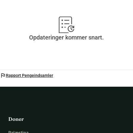
Opdateringer kommer snart.
flag
Rapport Pengeindsamler
Doner
Palæstina