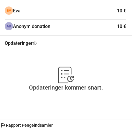
Eva
10 €
EV
Anonym donation
10 €
AD
Opdateringer
info
Opdateringer kommer snart.
flag
Rapport Pengeindsamler