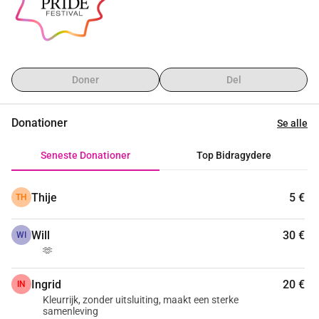
Doner
Del
Donationer
Se alle
Seneste Donationer
Top Bidragydere
Thije
5 €
TH
Will
30 €
WI
🫶
Ingrid
20 €
IN
Kleurrijk, zonder uitsluiting, maakt een sterke
samenleving