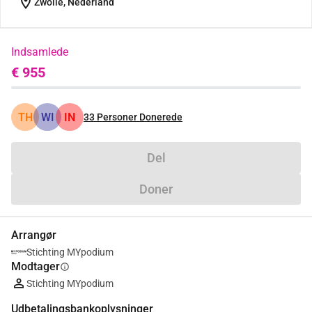
location_on
Zwolle, Nederland
Indsamlede
€ 955
TH
WI
IN
33
Personer Donerede
Del
Doner
Arrangør
Stichting MYpodium
Modtager
info
Stichting MYpodium
Udbetalingsbankoplysninger