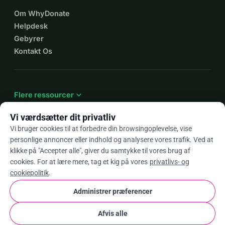
Om WhyDonate
Helpdesk
Gebyrer
Kontakt Os
expand_more
Flere ressourcer
Vi værdsætter dit privatliv
Vi bruger cookies til at forbedre din browsingoplevelse, vise
personlige annoncer eller indhold og analysere vores trafik. Ved at
arrow_drop_down
Da
klikke på "Accepter alle", giver du samtykke til vores brug af
cookies. For at lære mere, tag et kig på vores
privatlivs- og
★★★★★
4,9 / 5 baseret på 500+ anmeldelser
cookiepolitik
.
Administrer præferencer
© 2012–2026
WhyDonate
Privatliv og cookies
Afvis alle
cookie
Vilkår og betingelser
Cookie Indstillinger