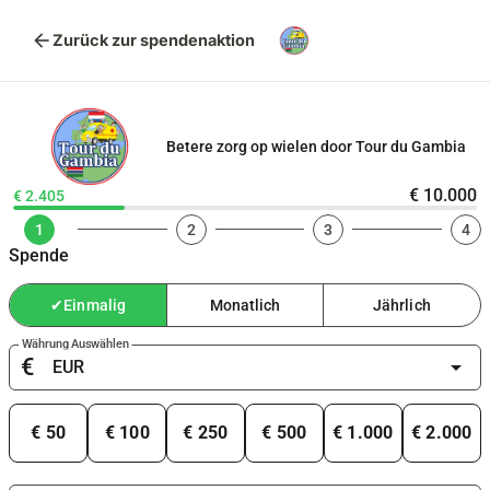
arrow_back
Zurück zur spendenaktion
Betere zorg op wielen door Tour du Gambia
€ 10.000
€ 2.405
1
2
3
4
Spende
✔
Einmalig
Monatlich
Jährlich
Währung Auswählen
€
arrow_drop_down
€ 50
€ 100
€ 250
€ 500
€ 1.000
€ 2.000