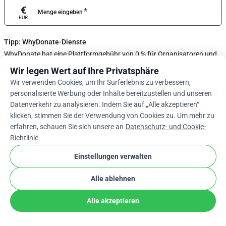
€
*
Menge eingeben
EUR
Tipp: WhyDonate-Dienste
WhyDonate hat eine Plattformgebühr von 0 % für Organisatoren und
ist auf die Großzügigkeit von Spendern wie Ihnen angewiesen, um
Wir legen Wert auf Ihre Privatsphäre
sicherzustellen, dass diese Spenden kostenlos bleiben. Passen Sie den
Trinkgeldbetrag mit dem Schieberegler an oder geben Sie unten ein
Wir verwenden Cookies, um Ihr Surferlebnis zu verbessern,
benutzerdefiniertes Trinkgeld ein.
personalisierte Werbung oder Inhalte bereitzustellen und unseren
Datenverkehr zu analysieren. Indem Sie auf „Alle akzeptieren“
0%
klicken, stimmen Sie der Verwendung von Cookies zu. Um mehr zu
erfahren, schauen Sie sich unsere an
Datenschutz- und Cookie-
Richtlinie
.
Benutzerdefinierten Tipp Eingeben
Einstellungen verwalten
Weiter
Alle ablehnen
arrow_drop_down
De
cookie
Alle akzeptieren