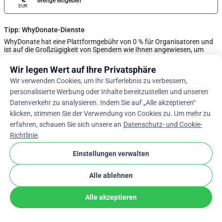
Menge eingeben
EUR
Tipp: WhyDonate-Dienste
WhyDonate hat eine Plattformgebühr von 0 % für Organisatoren und
ist auf die Großzügigkeit von Spendern wie Ihnen angewiesen, um
sicherzustellen, dass diese Spenden kostenlos bleiben. Passen Sie den
Trinkgeldbetrag mit dem Schieberegler an oder geben Sie unten ein
Wir legen Wert auf Ihre Privatsphäre
benutzerdefiniertes Trinkgeld ein.
Wir verwenden Cookies, um Ihr Surferlebnis zu verbessern,
personalisierte Werbung oder Inhalte bereitzustellen und unseren
0%
Datenverkehr zu analysieren. Indem Sie auf „Alle akzeptieren“
klicken, stimmen Sie der Verwendung von Cookies zu. Um mehr zu
erfahren, schauen Sie sich unsere an
Datenschutz- und Cookie-
Benutzerdefinierten Tipp Eingeben
Richtlinie
.
Weiter
Einstellungen verwalten
Alle ablehnen
arrow_drop_down
De
cookie
Alle akzeptieren