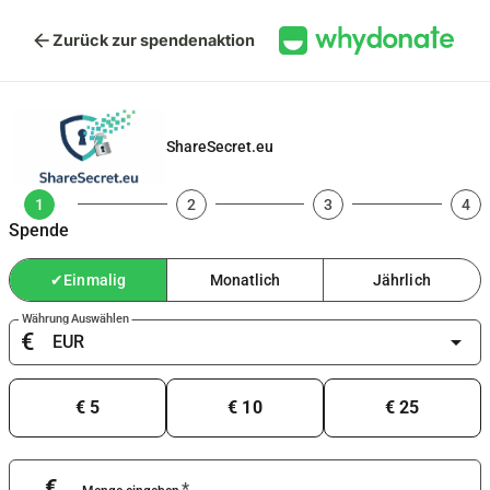
arrow_back
Zurück zur spendenaktion
ShareSecret.eu
1
2
3
4
Spende
✔
Einmalig
Monatlich
Jährlich
Währung Auswählen
€
arrow_drop_down
€ 5
€ 10
€ 25
€
*