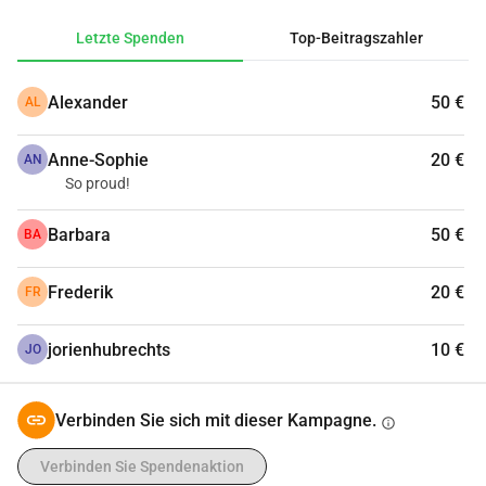
Unterstützung helfen kann!
Letzte Spenden
Top-Beitragszahler
Spende hier und hilf mit 🐢
Alexander
50 €
AL
Anne-Sophie
20 €
AN
So proud!
Barbara
50 €
BA
Frederik
20 €
FR
jorienhubrechts
10 €
JO
Verbinden Sie sich mit dieser Kampagne.
info
Verbinden Sie Spendenaktion