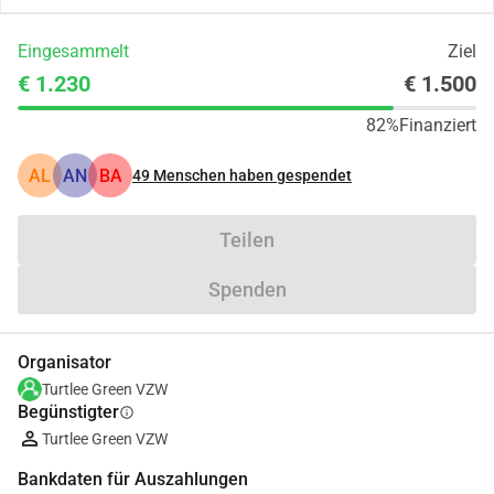
Eingesammelt
Ziel
€ 1.230
€ 1.500
82%
Finanziert
AL
AN
BA
49
Menschen haben gespendet
Teilen
Spenden
Organisator
Turtlee Green VZW
Begünstigter
info
Turtlee Green VZW
Bankdaten für Auszahlungen