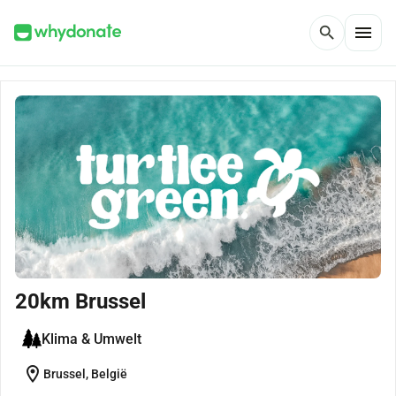
menu
search
20km Brussel
Klima & Umwelt
location_on
Brussel, België