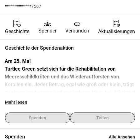
**************7567
groups
link
Spender
Verbunden
Geschichte
Aktualisierungen
Geschichte der Spendenaktion
Am 25. Mai 
Turtlee Green setzt sich für die Rehabilitation von 
Meeresschildkröten und das Wiederaufforsten von 
Korallen ein. Jeder Betrag, egal wie groß oder klein, trägt 
zu einem saubereren und gesünderen Meer bei. Möchtest 
du mich sponsern und gemeinsam einen Unterschied 
Mehr lesen
machen?
Im Juli 2025 wird Axelle - die Gründerin von Turtlee Green 
Spenden
Teilen
- für 6 Monate ein Praktikum in Kenia absolvieren. An der 
wunderschönen Küste gibt es zahlreiche Initiativen zum 
Spenden
Alle Ansehen
Schutz der Ozeane, die sie besuchen und mit eurer 