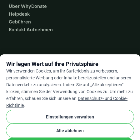
Über WhyDonate
Helpdesk
Gebühren
Kontakt Aufnehmen
expand_more
Mehr Ressourcen
Wir legen Wert auf Ihre Privatsphäre
Wir verwenden Cookies, um Ihr Surferlebnis zu verbessern,
personalisierte Werbung oder Inhalte bereitzustellen und unseren
Datenverkehr zu analysieren. Indem Sie auf „Alle akzeptieren“
arrow_drop_down
De
klicken, stimmen Sie der Verwendung von Cookies zu. Um mehr zu
erfahren, schauen Sie sich unsere an
Datenschutz- und Cookie-
★★★★★
4,9 / 5 basierend auf 500+ Bewertungen
Richtlinie
.
Einstellungen verwalten
© 2012–2026
WhyDonate
Datenschutz und Cookies
Alle ablehnen
cookie
Allgemeine Geschäftsbedingungen
Cookie-Einstellungen