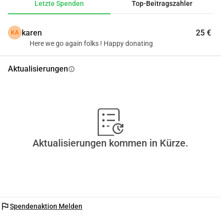
Letzte Spenden
Top-Beitragszahler
karen
25 €
KA
Here we go again folks ! Happy donating
Aktualisierungen
info
Aktualisierungen kommen in Kürze.
flag
Spendenaktion Melden