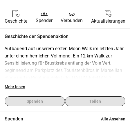
groups
link
Spender
Verbunden
Geschichte
Aktualisierungen
Geschichte der Spendenaktion
Aufbauend auf unserem ersten Moon Walk im letzten Jahr 
unter einem herrlichen Vollmond. Ein 12-km-Walk zur 
Sensibilisierung für Brustkrebs entlang der Voie Vert, 
beginnend am Parkplatz des Touristenbüros in Marseillan 
Plage und in Richtung Sete Lido. DATUM FREITAG, 3. 
OKTOBER 2025 - 20:00 Uhr Start. Pinke BHs sind 
Mehr lesen
willkommen - oder andere pinke Kleidungsstücke. Offen für 
Damen, Herren und Hunde!!
Spenden
Teilen
Spenden
Alle Ansehen