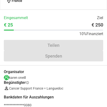
location_on
France
Eingesammelt
Ziel
€ 25
€ 250
10%
Finanziert
Teilen
Spenden
Organisator
karen oneill
Begünstigter
info
Cancer Support France = Languedoc
Bankdaten für Auszahlungen
**************0080