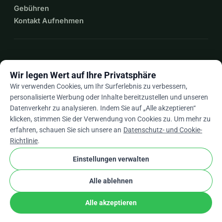
Gebühren
Kontakt Aufnehmen
expand_more
Mehr Ressourcen
Wir legen Wert auf Ihre Privatsphäre
Wir verwenden Cookies, um Ihr Surferlebnis zu verbessern,
personalisierte Werbung oder Inhalte bereitzustellen und unseren
Datenverkehr zu analysieren. Indem Sie auf „Alle akzeptieren“
arrow_drop_down
De
klicken, stimmen Sie der Verwendung von Cookies zu. Um mehr zu
erfahren, schauen Sie sich unsere an
Datenschutz- und Cookie-
★★★★★
4,9 / 5 basierend auf 500+ Bewertungen
Richtlinie
.
Einstellungen verwalten
© 2012–2026
WhyDonate
Datenschutz und Cookies
Alle ablehnen
cookie
Allgemeine Geschäftsbedingungen
Cookie-Einstellungen
stripe
In Europa entwickelt
★
Verifizierter Partner
check
Alle akzeptieren
Teilen
Spenden