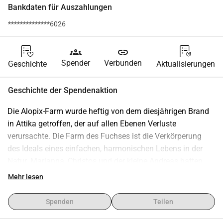
Bankdaten für Auszahlungen
**************6026
groups
link
Spender
Verbunden
Geschichte
Aktualisierungen
Geschichte der Spendenaktion
Die Alopix-Farm wurde heftig von dem diesjährigen Brand 
in Attika getroffen, der auf allen Ebenen Verluste 
verursachte. Die Farm des Fuchses ist die Verkörperung 
des Ideals eines einfachen, harmonischen Lebens in der 
Natur. Marianna, Christos und der kleine Andreas hatten 
versucht, einen Raum zu schaffen, der Klein und Groß eine 
Mehr lesen
Fülle von Möglichkeiten zum Zusammenleben mit der 
Natur bot. Ein Ort, an dem die Kinder die Möglichkeit hatten, 
Spenden
Teilen
umherzulaufen, zu spielen und zu lernen. Leider zerstörte 