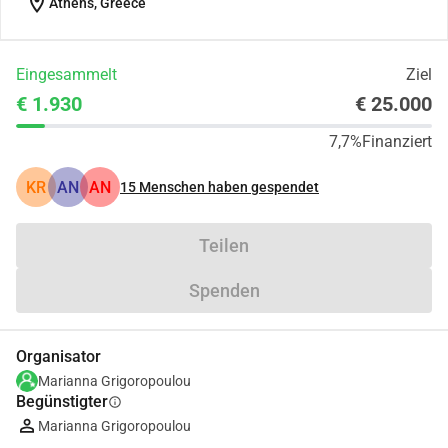
location_on
Athens, Greece
Eingesammelt
Ziel
€ 1.930
€ 25.000
7,7%
Finanziert
KR
AN
AN
15
Menschen haben gespendet
Teilen
Spenden
Organisator
Marianna Grigoropoulou
Begünstigter
info
Marianna Grigoropoulou