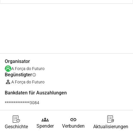
Teilen
Spenden
Organisator
A Força do Futuro
Begünstigter
info
A Força do Futuro
Bankdaten für Auszahlungen
**************3084
groups
link
Spender
Verbunden
Geschichte
Aktualisierungen