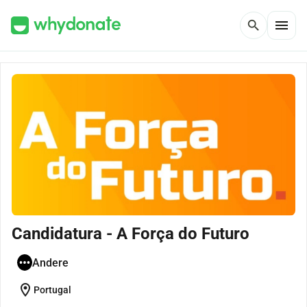
menu
search
Candidatura - A Força do Futuro
Andere
location_on
Portugal