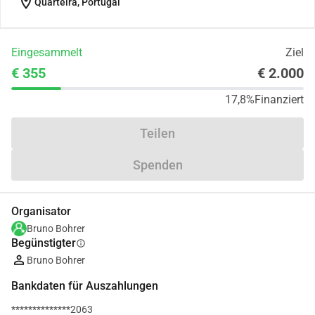
location_on
Quarteira, Portugal
Eingesammelt
Ziel
€ 355
€ 2.000
17,8%
Finanziert
Teilen
Spenden
Organisator
Bruno Bohrer
Begünstigter
info
Bruno Bohrer
Bankdaten für Auszahlungen
**************2063