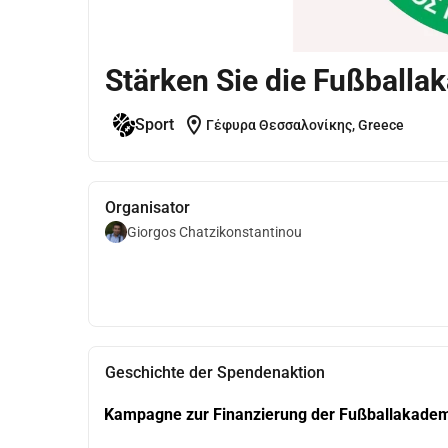
Stärken Sie die Fußballa
location_on
Sport
Γέφυρα Θεσσαλονίκης, Greece
Organisator
Giorgos Chatzikonstantinou
Geschichte der Spendenaktion
Kampagne zur Finanzierung der Fußballakadem