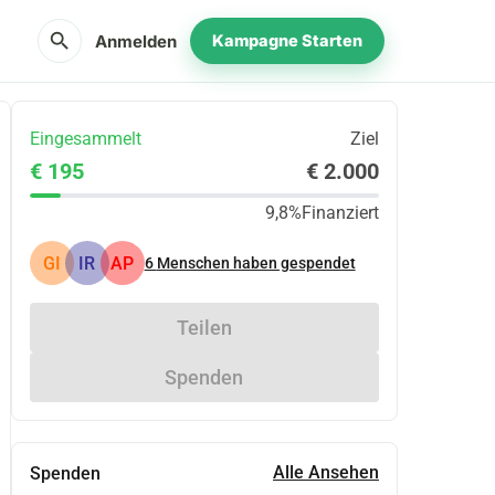
search
Anmelden
Kampagne Starten
Eingesammelt
Ziel
€ 195
€ 2.000
9,8%
Finanziert
GI
IR
AP
6
Menschen haben gespendet
Teilen
Spenden
Alle Ansehen
Spenden