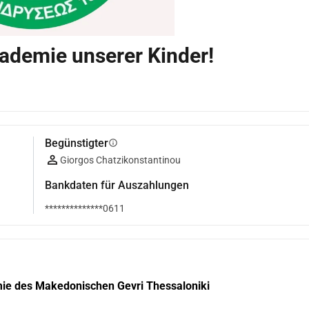
kademie unserer Kinder!
Begünstigter
info
Giorgos Chatzikonstantinou
Bankdaten für Auszahlungen
**************0611
ie des Makedonischen Gevri Thessaloniki