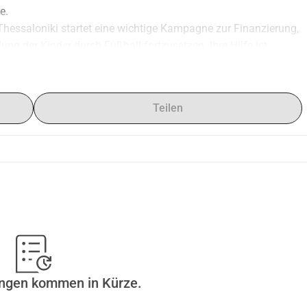
e.
essaloniki startet eine wichtige Kampagne zur Finanzierung, 
ng der Kinder durch Fußball fortzusetzen. Ihre Hilfe ist 
rn die bestmögliche Unterstützung bieten können.
ort zu stärken, indem wir ihnen Werte wie Teamgeist, 
raining und die Wettkämpfe lernen unsere Kinder, 
Teilen
ssenheit und Hingabe zu verfolgen.
doch Ihre Unterstützung. Die Finanzierung wird es uns 
ng und Bildungsprogramme zu investieren, die die Entwicklung 
der groß, wird einen Einfluss auf den Verlauf unserer Akademie 
en. Unterstützen Sie unsere Kampagne und helfen Sie uns, eine 
 Kinder zu schaffen. Gemeinsam können wir einen 
it geben, sich im Sport und im Leben zu entfalten.
ungen kommen in Kürze.
Makedonischen Gevri Thessaloniki