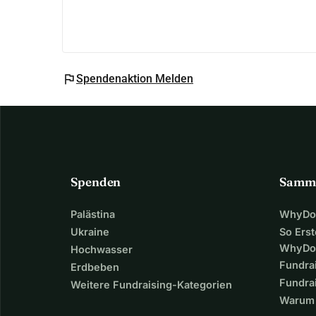
flag
Spendenaktion Melden
Spenden
Samm
Palästina
WhyDon
Ukraine
So Erst
WhyDo
Hochwasser
Fundra
Erdbeben
Fundrai
Weitere Fundraising-Kategorien
Warum 