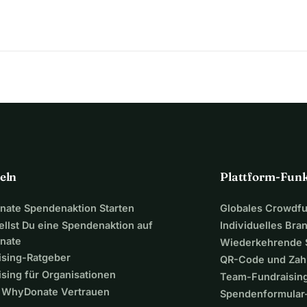
eln
Plattform-Fun
ate Spendenaktion Starten
Globales Crowdf
ellst Du eine Spendenaktion auf
Individuelles Bra
nate
Wiederkehrende
ising-Ratgeber
QR-Code und Zah
sing für Organisationen
Team-Fundraisin
WhyDonate Vertrauen
Spendenformular-