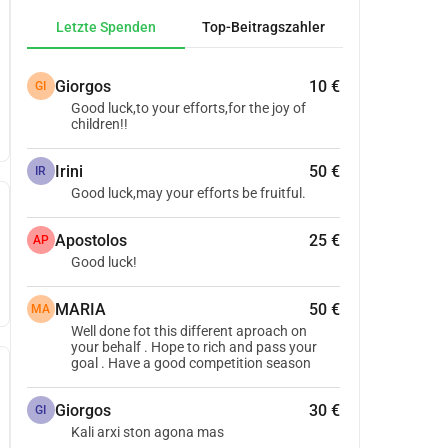
Letzte Spenden
Top-Beitragszahler
Giorgos
10 €
GI
Good luck,to your efforts,for the joy of
children!!
Irini
50 €
IR
Good luck,may your efforts be fruitful.
Apostolos
25 €
AP
Good luck!
MARIA
50 €
MA
Well done fot this different aproach on
your behalf . Hope to rich and pass your
goal . Have a good competition season
Giorgos
30 €
GI
Kali arxi ston agona mas