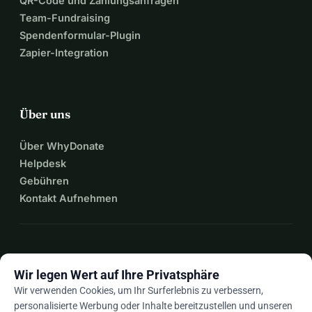
QR-Code und Zahlungsanfragen
Team-Fundraising
Spendenformular-Plugin
Zapier-Integration
Über uns
Über WhyDonate
Helpdesk
Gebühren
Kontakt Aufnehmen
expand_more
Mehr Ressourcen
Wir legen Wert auf Ihre Privatsphäre
Wir verwenden Cookies, um Ihr Surferlebnis zu verbessern,
personalisierte Werbung oder Inhalte bereitzustellen und unseren