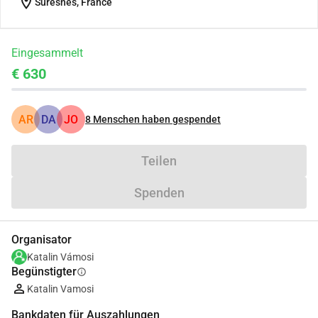
location_on
Suresnes, France
Eingesammelt
€ 630
AR
DA
JO
8
Menschen haben gespendet
Teilen
Spenden
Organisator
Katalin Vámosi
Begünstigter
info
Katalin Vamosi
Bankdaten für Auszahlungen