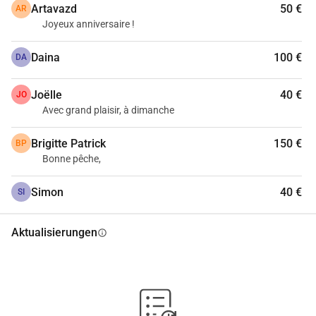
Artavazd
50 €
AR
Joyeux anniversaire !
Daina
100 €
DA
Joëlle
40 €
JO
Avec grand plaisir, à dimanche
Brigitte Patrick
150 €
BP
Bonne pêche,
Simon
40 €
SI
Aktualisierungen
info