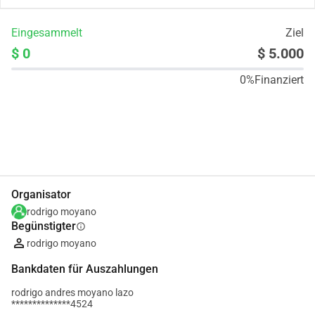
Eingesammelt
Ziel
$ 0
$ 5.000
0%
Finanziert
Teilen
Spenden
Organisator
rodrigo moyano
Begünstigter
info
rodrigo moyano
Bankdaten für Auszahlungen
rodrigo andres moyano lazo
**************4524