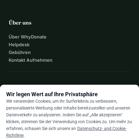
Über uns
Über WhyDonate
Helpdesk
Gebühren
Kontakt Aufnehmen
expand_more
Mehr Ressourcen
Wir legen Wert auf Ihre Privatsphäre
Wir verwenden Cookies, um Ihr Surferlebnis zu verbessern,
personalisierte Werbung oder Inhalte bereitzustellen und unseren
Datenverkehr zu analysieren. Indem Sie auf „Alle akzeptieren“
arrow_drop_down
De
klicken, stimmen Sie der Verwendung von Cookies zu. Um mehr zu
erfahren, schauen Sie sich unsere an
Datenschutz- und Cookie-
★★★★★
4,9 / 5 basierend auf 500+ Bewertungen
Richtlinie
.