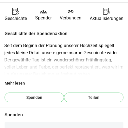
groups
link
Spender
Verbunden
Geschichte
Aktualisierungen
Geschichte der Spendenaktion
Seit dem Beginn der Planung unserer Hochzeit spiegelt 
jedes kleine Detail unsere gemeinsame Geschichte wider. 
Der gewählte Tag ist ein wunderschöner Frühlingstag, 
voller Leben und Farbe, der perfekt repräsentiert, was wir im 
Laufe unserer Beziehung aufgebaut haben.
Der Ort, den wir für die Zeremonie gewählt haben, ist ein 
Mehr lesen
bezaubernder Garten, geschmückt mit Blumen, die wir 
gemeinsam ausgewählt haben. Jede Ecke ist mit unseren 
Spenden
Teilen
Lieblingsfarben dekoriert und schafft eine magische 
Atmosphäre, die uns an all die besonderen Momente 
Spenden
erinnert, die wir geteilt haben.