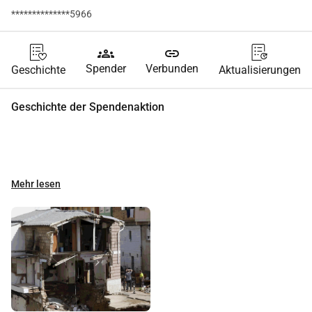
**************5966
groups
link
Spender
Verbunden
Geschichte
Aktualisierungen
Geschichte der Spendenaktion
Mehr lesen