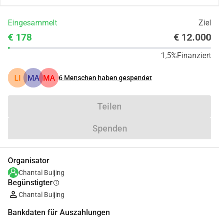
Eingesammelt
Ziel
€ 178
€ 12.000
1,5%
Finanziert
LI
MA
MA
6
Menschen haben gespendet
Teilen
Spenden
Organisator
Chantal Buijing
Begünstigter
info
Chantal Buijing
Bankdaten für Auszahlungen