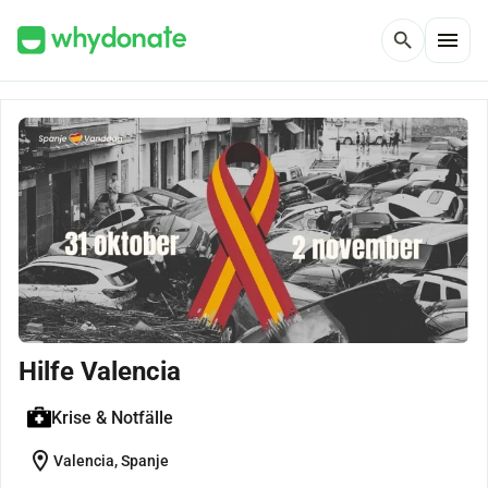
menu
search
Hilfe Valencia
Krise & Notfälle
location_on
Valencia, Spanje