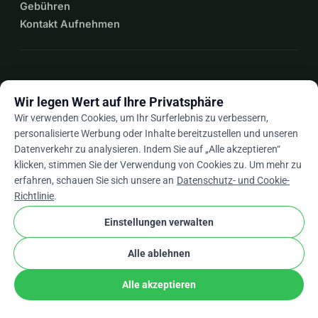
Gebühren
Kontakt Aufnehmen
expand_more
Mehr Ressourcen
Wir legen Wert auf Ihre Privatsphäre
Wir verwenden Cookies, um Ihr Surferlebnis zu verbessern,
personalisierte Werbung oder Inhalte bereitzustellen und unseren
Datenverkehr zu analysieren. Indem Sie auf „Alle akzeptieren“
arrow_drop_down
De
klicken, stimmen Sie der Verwendung von Cookies zu. Um mehr zu
erfahren, schauen Sie sich unsere an
Datenschutz- und Cookie-
★★★★★
4,9 / 5 basierend auf 500+ Bewertungen
Richtlinie
.
Einstellungen verwalten
© 2012–2026
WhyDonate
Datenschutz und Cookies
Alle ablehnen
cookie
Allgemeine Geschäftsbedingungen
Cookie-Einstellungen
stripe
In Europa entwickelt
★
Verifizierter Partner
check
Alle akzeptieren
Teilen
Spenden