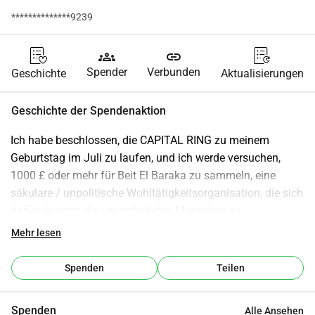
**************9239
groups
link
Spender
Verbunden
Geschichte
Aktualisierungen
Geschichte der Spendenaktion
Ich habe beschlossen, die CAPITAL RING zu meinem 
Geburtstag im Juli zu laufen, und ich werde versuchen, 
1000 £ oder mehr für Beit El Baraka zu sammeln, eine 
säkulare / unpolitische Wohltätigkeitsorganisation, die sich 
dafür einsetzt, die verletzlichsten Menschen zu 
unterstützen, unabhängig von Religion und Ethnie. Ihr 
Mehr lesen
Notfallfonds unterstützt direkt vertriebene Familien aus 
dem Südlibanon, indem er Lebensmittel, Medikamente und 
Spenden
Teilen
wichtige Hilfsgüter für diejenigen bereitstellt, die alles 
verloren haben. Jeden Tag sind Familien gezwungen, 
Spenden
Alle Ansehen