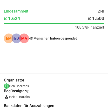
Eingesammelt
Ziel
£ 1.624
£ 1.500
108,3%
Finanziert
EM
ED
MA
43
Menschen haben gespendet
Teilen
Spenden
Organisator
Ben Socrates
Begünstigter
info
Beit El Baraka
Bankdaten für Auszahlungen