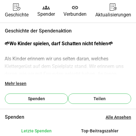
groups
link
Spender
Verbunden
Geschichte
Aktualisierungen
Geschichte der Spendenaktion
🌱Wo Kinder spielen, darf Schatten nicht fehlen🌱 
Als Kinder erinnern wir uns selten daran, welches 
Klettergerüst auf dem Spielplatz stand. Wir erinnern uns 
daran, wie wir mit Freunden gelacht haben. An lange 
Sommernachmittage. An Eltern und Großeltern, die uns 
Mehr lesen
beim Spielen zugesehen haben. Genau so einen Ort 
möchten wir gemeinsam schaffen.
Spenden
Teilen
Unsere Gemeinde investiert rund 20.000 € in neue 
Spenden
Alle Ansehen
Spielgeräte und gestaltet einen Treffpunkt für Familien. 
Doch damit aus einem Spielplatz ein Ort zum Verweilen 
Letzte Spenden
Top-Beitragszahler
wird, fehlt noch etwas ganz Entscheidendes: 
Schatten. 