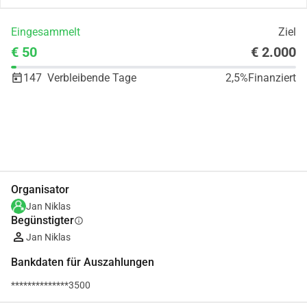
Eingesammelt
Ziel
€ 50
€ 2.000
147
Verbleibende Tage
2,5%
Finanziert
Teilen
Spenden
Organisator
Jan Niklas
Begünstigter
info
Jan Niklas
Bankdaten für Auszahlungen
**************3500