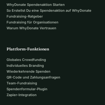
WhyDonate Spendenaktion Starten
zukünftigen Schattens.
So Erstellst Du eine Spendenaktion auf WhyDonate
Fundraising-Ratgeber
Alle Patenschaften werden am Ende auf einer kleinen 
Fundraising für Organisationen
Sponsorentafel am Spielplatz aufgelistet. Hilf mit, unseren 
Warum WhyDonate Vertrauen
Spielplatz wachsen zu lassen. Gemeinsam pflanzen wir 
heute das, worunter unsere Kinder morgen spielen.
Plattform-Funktionen
Globales Crowdfunding
Individuelles Branding
Wiederkehrende Spenden
QR-Code und Zahlungsanfragen
Team-Fundraising
Spendenformular-Plugin
Zapier-Integration