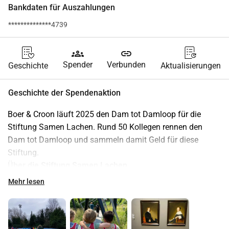
Bankdaten für Auszahlungen
**************4739
groups
link
Spender
Verbunden
Geschichte
Aktualisierungen
Geschichte der Spendenaktion
Boer & Croon läuft 2025 den Dam tot Damloop für die 
Stiftung Samen Lachen. Rund 50 Kollegen rennen den 
Dam tot Damloop und sammeln damit Geld für diese 
Stiftung.
Über die Stiftung Samen Lachen
Viele Kinder können aufgrund ihrer häuslichen Situation nie 
Mehr lesen
einen Ausflug machen. Weil kein Geld dafür da ist. Oder 
weil es zu Hause andere Probleme gibt. Auch diese Kinder 
haben ein Recht auf Spaß. Die Stiftung Samen Lachen 