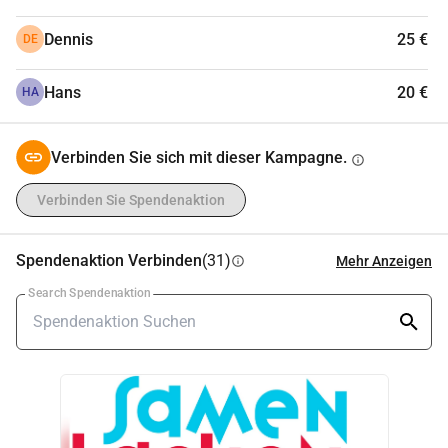
Dennis
25 €
DE
Hans
20 €
HA
Verbinden Sie sich mit dieser Kampagne.
info
Verbinden Sie Spendenaktion
Spendenaktion Verbinden
(31)
Mehr Anzeigen
info
Search Spendenaktion