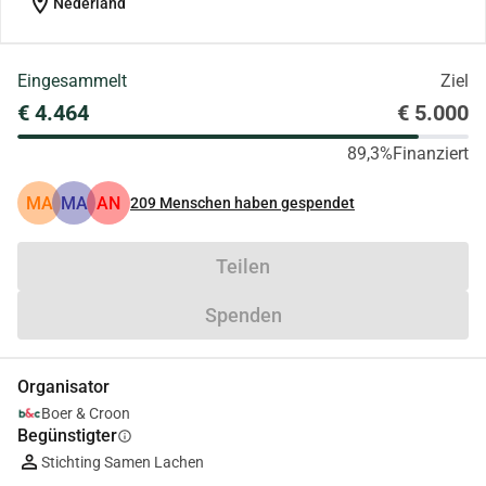
location_on
Nederland
Eingesammelt
Ziel
€ 4.464
€ 5.000
89,3%
Finanziert
MA
MA
AN
209
Menschen haben gespendet
Teilen
Spenden
Organisator
Boer & Croon
Begünstigter
info
Stichting Samen Lachen