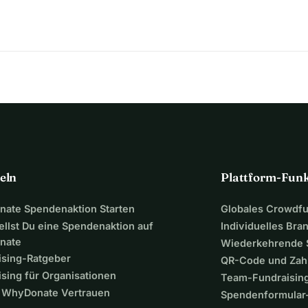
eln
Plattform-Fun
ate Spendenaktion Starten
Globales Crowdf
ellst Du eine Spendenaktion auf
Individuelles Bra
nate
Wiederkehrende
ising-Ratgeber
QR-Code und Zah
sing für Organisationen
Team-Fundraisin
WhyDonate Vertrauen
Spendenformular-