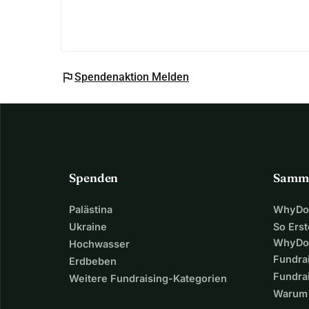
flag
Spendenaktion Melden
Spenden
Samm
Palästina
WhyDon
Ukraine
So Erst
WhyDo
Hochwasser
Fundra
Erdbeben
Fundrai
Weitere Fundraising-Kategorien
Warum 