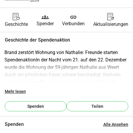
**************5039
groups
link
Spender
Verbunden
Geschichte
Aktualisierungen
Geschichte der Spendenaktion
Brand zerstört Wohnung von Nathalie: Freunde starten 
SpendenaktionIn der Nacht vom 21. auf den 22. Dezember 
wurde die Wohnung der 59-jährigen Nathalie aus Weert 
durch ein plötzliches Feuer schwer beschädigt. Nathalie 
wachte in einem Raum auf, der vollständig mit Rauch 
gefüllt war. Sie konnte sich gerade noch rechtzeitig nach 
Mehr lesen
draußen retten und hat das Feuer selbst gelöscht, aber der 
Schaden ist erheblich.Der Schlag kommt zu einem 
Spenden
Teilen
besonders schwierigen Zeitpunkt. Nathalie erhielt kürzlich 
die Diagnose Brustkrebs und befindet sich mitten in einem 
Spenden
Alle Ansehen
intensiven medizinischen Prozess. Aufgrund ihrer Krankheit 