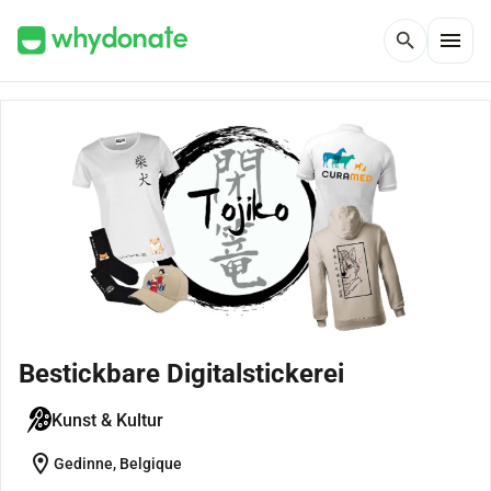
menu
search
Bestickbare Digitalstickerei
Kunst & Kultur
location_on
Gedinne, Belgique