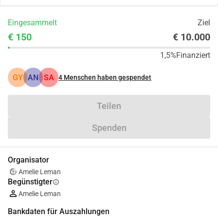
Eingesammelt
Ziel
€ 150
€ 10.000
1,5%
Finanziert
GY
AN
SA
4
Menschen haben gespendet
Teilen
Spenden
Organisator
Amelie Leman
Begünstigter
info
Amelie Leman
Bankdaten für Auszahlungen