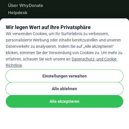
Über WhyDonate
Helpdesk
Gebühren
Wir legen Wert auf Ihre Privatsphäre
Kontakt Aufnehmen
Wir verwenden Cookies, um Ihr Surferlebnis zu verbessern,
personalisierte Werbung oder Inhalte bereitzustellen und unseren
Datenverkehr zu analysieren. Indem Sie auf „Alle akzeptieren“
expand_more
Mehr Ressourcen
klicken, stimmen Sie der Verwendung von Cookies zu. Um mehr zu
erfahren, schauen Sie sich unsere an
Datenschutz- und Cookie-
Richtlinie
.
Einstellungen verwalten
arrow_drop_down
De
Alle ablehnen
★★★★★
4,9 / 5 basierend auf 500+ Bewertungen
Alle akzeptieren
Teilen
Spenden
© 2012–2026
WhyDonate
Datenschutz und Cookies
cookie
Allgemeine Geschäftsbedingungen
Cookie-Einstellungen