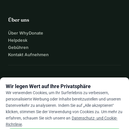
Über uns
Über WhyDonate
Helpdesk
Gebühren
Kontakt Aufnehmen
expand_more
Mehr Ressourcen
Wir legen Wert auf Ihre Privatsphäre
Wir verwenden Cookies, um Ihr Surferlebnis zu verbessern,
personalisierte Werbung oder Inhalte bereitzustellen und unseren
Datenverkehr zu analysieren. Indem Sie auf „Alle akzeptieren“
arrow_drop_down
De
klicken, stimmen Sie der Verwendung von Cookies zu. Um mehr zu
erfahren, schauen Sie sich unsere an
Datenschutz- und Cookie-
★★★★★
4,9 / 5 basierend auf 500+ Bewertungen
Richtlinie
.