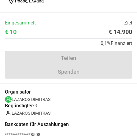
location_on
Ρόδος, Ελλάδα
Eingesammelt
Ziel
€ 10
€ 14.900
0,1%
Finanziert
Teilen
Spenden
Organisator
LAZAROS DIMITRAS
Begünstigter
info
LAZAROS DIMITRAS
Bankdaten für Auszahlungen
**************8508