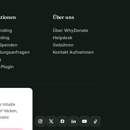
ktionen
Über uns
unding
Über WhyDonate
nding
Helpdesk
 Spenden
Gebühren
lungsanfragen
Kontakt Aufnehmen
g
Plugin
n
r Inhalte
“ klicken,
nsere