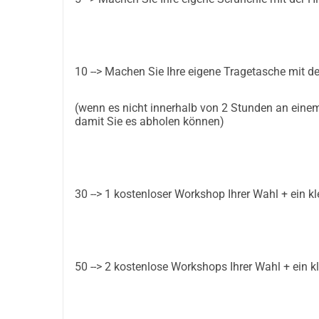
5 --> Machen Sie Ihre eigene Scrunchie mit Hilfe
10 --> Machen Sie Ihre eigene Tragetasche mit Hi
(wenn es nicht innerhalb von 2 Stunden fertig ist,
10 --> Machen Sie Ihre eigene Tragetasche mit de
damit Sie es abholen können)
30 1 kostenloser Workshop Ihrer Wahl + ein kl
(wenn es nicht innerhalb von 2 Stunden an einem M
damit Sie es abholen können)
50 2 kostenlose Workshops Ihrer Wahl + ein kle
Jeder Euro bringt uns näher zu einem inklusiver
30 --> 1 kostenloser Workshop Ihrer Wahl + ein
Spenden Sie noch heute & helfen Sie uns, eine he
Gemeinsam weben wir die Fäden der Gemeinscha
50 --> 2 kostenlose Workshops Ihrer Wahl + ein
#FashionClubEindhoven #SewingForChange #S