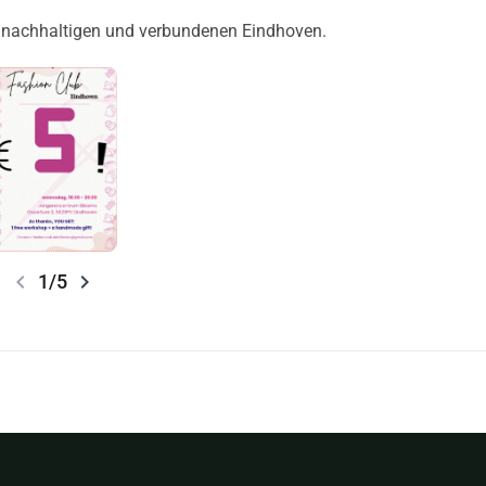
n, nachhaltigen und verbundenen Eindhoven.
chevron_left
chevron_right
1/5