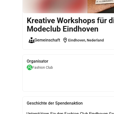
Kreative Workshops für d
Modeclub Eindhoven
location_on
Gemeinschaft
Eindhoven, Nederland
Organisator
Fashion Club
Geschichte der Spendenaktion
Unterstützen Sie den Fashion Club Eindhoven G