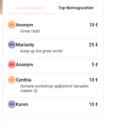
Letzte Spenden
Top-Beitragszahler
Anonym
10 €
AN
Great club!
Marianty
25 €
MA
Keep up the great work!
Anonym
5 €
AN
Cynthia
10 €
CY
Donatie workshop spijkerstof sieraden
maken 😊
Karen
10 €
KA