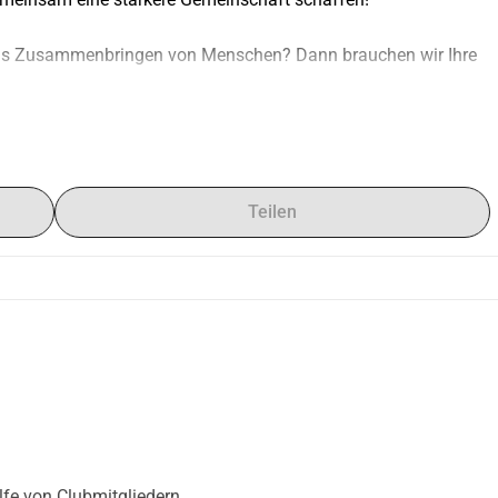
 das Zusammenbringen von Menschen? Dann brauchen wir Ihre 
obbyclub, in dem Menschen jeden Alters, mit 
en wöchentlich zusammenkommen, um zu nähen, Ideen 
nsere Vision? Ein Raum, in dem sich alle Einheimische, 
Teilen
ernen und gemeinsam kreativ sein können.
n)
Workshops für alle erschwinglich zu halten.
ilfe von Clubmitgliedern