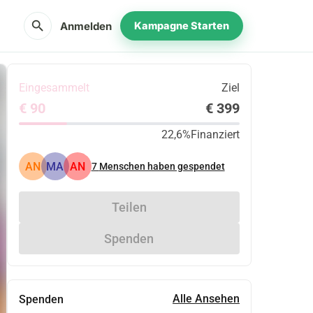
search
Anmelden
Kampagne Starten
Eingesammelt
Ziel
€ 90
€ 399
22,6%
Finanziert
AN
MA
AN
7
Menschen haben gespendet
Teilen
Spenden
Alle Ansehen
Spenden