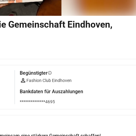
ie Gemeinschaft Eindhoven,
Begünstigter
info
Fashion Club Eindhoven
Bankdaten für Auszahlungen
**************4695
emeinsam eine stärkere Gemeinschaft schaffen!