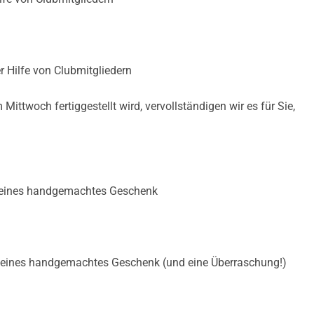
 von Clubmitgliedern
lfe von Clubmitgliedern
 also an einem Mittwoch, werden wir es für Sie fertigstellen, 
r Hilfe von Clubmitgliedern
eines handgemachtes Geschenk
ittwoch fertiggestellt wird, vervollständigen wir es für Sie,
ines handgemachtes Geschenk (und eine Überraschung!)
en, nachhaltigeren und verbundenen Eindhoven.
 kleines handgemachtes Geschenk
llere Zukunft zu gestalten!
ft.
 kleines handgemachtes Geschenk (und eine Überraschung!)
ustainableFashion #CommunityLove