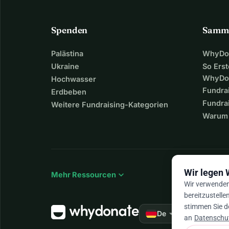
Spenden
Samm
Palästina
WhyDon
Ukraine
So Erst
WhyDo
Hochwasser
Fundra
Erdbeben
Fundrai
Weitere Fundraising-Kategorien
Warum 
Wir legen 
expand_more
Mehr Ressourcen
Wir verwenden 
bereitzustelle
stimmen Sie d
arrow_drop_down
★★★★★
De
4,
an
Datenschut