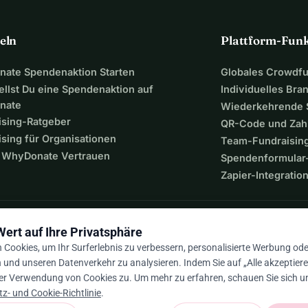
eln
Plattform-Fun
ate Spendenaktion Starten
Globales Crowdf
ellst Du eine Spendenaktion auf
Individuelles Bra
nate
Wiederkehrende
ising-Ratgeber
QR-Code und Zah
sing für Organisationen
Team-Fundraisin
WhyDonate Vertrauen
Spendenformular-
Zapier-Integratio
Wert auf Ihre Privatsphäre
Cookies, um Ihr Surferlebnis zu verbessern, personalisierte Werbung ode
n und unseren Datenverkehr zu analysieren. Indem Sie auf „Alle akzeptieren
er Verwendung von Cookies zu. Um mehr zu erfahren, schauen Sie sich u
9 / 5 basierend auf 500+ Bewertungen
z- und Cookie-Richtlinie
.