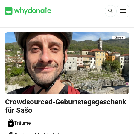
menu
search
Crowdsourced-Geburtstagsgeschenk
für Sašo
Träume