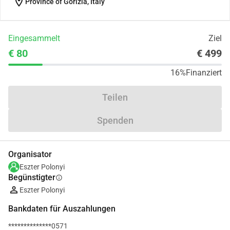
location_on
Province of Gorizia, Italy
Eingesammelt
Ziel
€ 80
€ 499
16%
Finanziert
Teilen
Spenden
Organisator
Eszter Polonyi
Begünstigter
info
Eszter Polonyi
Bankdaten für Auszahlungen
**************0571