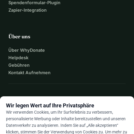
Spendenformular-Plugin
Zapier-Integration
Über uns
Über WhyDonate
Helpdesk
Gebühren
Kontakt Aufnehmen
expand_more
Mehr Ressourcen
Wir legen Wert auf Ihre Privatsphäre
Wir verwenden Cookies, um Ihr Surferlebnis zu verbessern,
personalisierte Werbung oder Inhalte bereitzustellen und unseren
Datenverkehr zu analysieren. Indem Sie auf „Alle akzeptieren“
arrow_drop_down
De
klicken, stimmen Sie der Verwendung von Cookies zu. Um mehr zu