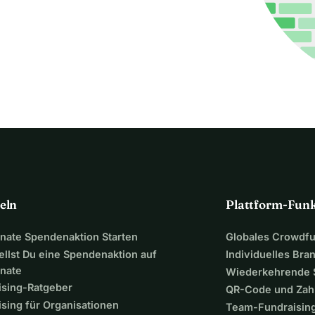
eln
Plattform-Fun
ate Spendenaktion Starten
Globales Crowdf
ellst Du eine Spendenaktion auf
Individuelles Bra
nate
Wiederkehrende
ising-Ratgeber
QR-Code und Zah
sing für Organisationen
Team-Fundraisin