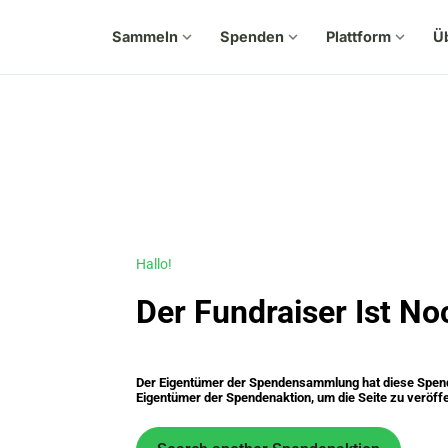
Sammeln
expand_more
Spenden
expand_more
Plattform
expand_more
Ü
Hallo!
Der Fundraiser Ist No
Der Eigentümer der Spendensammlung hat diese Spende
Eigentümer der Spendenaktion, um die Seite zu veröffe