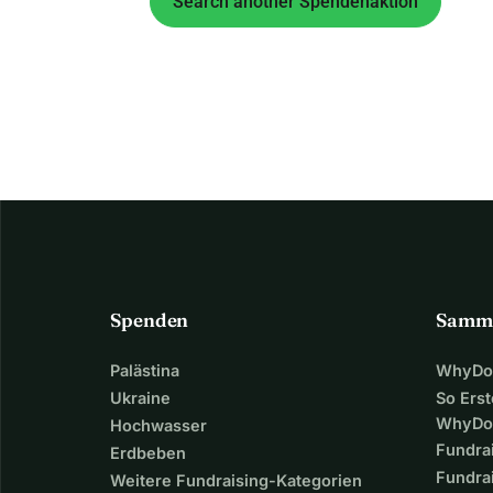
Search another Spendenaktion
Spenden
Samm
Palästina
WhyDon
Ukraine
So Erst
WhyDo
Hochwasser
Fundra
Erdbeben
Fundrai
Weitere Fundraising-Kategorien