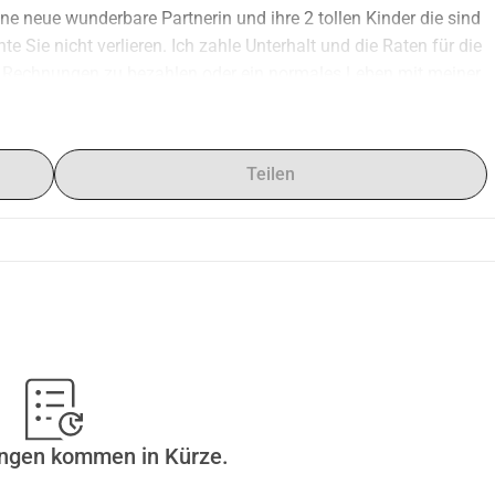
e neue wunderbare Partnerin und ihre 2 tollen Kinder die sind 
e Sie nicht verlieren. Ich zahle Unterhalt und die Raten für die 
le Rechnungen zu bezahlen oder ein normales Leben mit meiner 
nden bitten. Ja ich weiß das ich selbst an meiner Situation 
ie das Geld nötiger haben. Aber ich kenne keinen anderen 
e einen Neuanfang mit meiner neuen Familie die für meine 
Teilen
dnis und jeder Euro hilft meiner Familie und mir Liebe Grüße 
ungen kommen in Kürze.