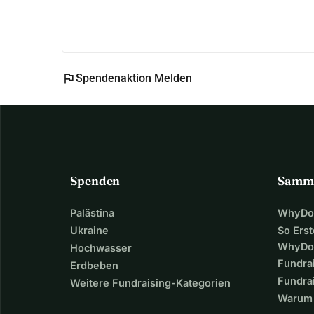
flag
Spendenaktion Melden
Spenden
Samm
Palästina
WhyDon
Ukraine
So Erst
WhyDo
Hochwasser
Fundra
Erdbeben
Fundrai
Weitere Fundraising-Kategorien
Warum 