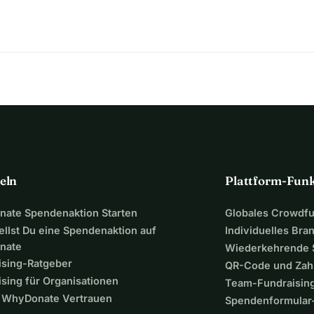
eln
Plattform-Fun
ate Spendenaktion Starten
Globales Crowdf
ellst Du eine Spendenaktion auf
Individuelles Bra
nate
Wiederkehrende
ising-Ratgeber
QR-Code und Zah
sing für Organisationen
Team-Fundraisin
WhyDonate Vertrauen
Spendenformular-